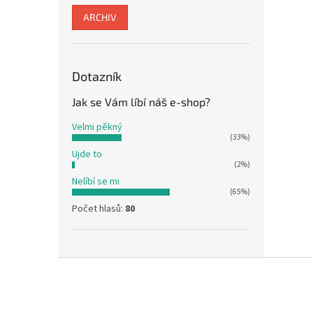
ARCHIV
Dotazník
Jak se Vám líbí náš e-shop?
Velmi pěkný
(33%)
Ujde to
(2%)
Nelíbí se mi
(65%)
Počet hlasů:
80
Z
á
p
a