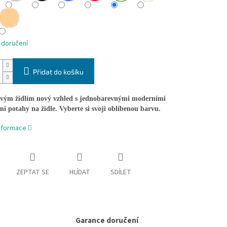
 doručení
Přidat do košíku
svým židlím nový vzhled s jednobarevnými moderními
mi potahy na židle. Vyberte si svoji oblíbenou barvu.
informace
ZEPTAT SE
HLÍDAT
SDÍLET
Garance doručení