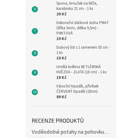
Spona, kroužek na klíče,
karabinka 21 cm - 1 ks
29 Kč
Dekorační dárková stuha PMAT
(šířka 5mm, délka 9,5m) -
PINITOVÁ
19 Kč
Dubový list s 1 ramenem 55 cm -
1 ks
19 Kč
Umělá květina BETLÉMSKÁ
HVĚZDA - ZLATÁ (16 cm) - 1 ks
19 Kč
Vánoční trpaslík, přívěsek
ČERVENÝ trpaslík (20cm)
89 Kč
RECENZE PRODUKTŮ
Voděodolné potahy na pohovku se vzorem