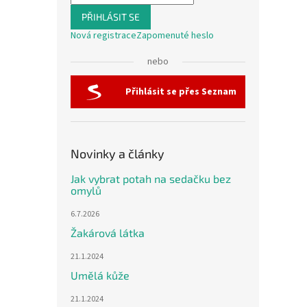
PŘIHLÁSIT SE
Nová registrace
Zapomenuté heslo
nebo
Přihlásit se přes Seznam
Novinky a články
Jak vybrat potah na sedačku bez
omylů
6.7.2026
Žakárová látka
21.1.2024
Umělá kůže
21.1.2024