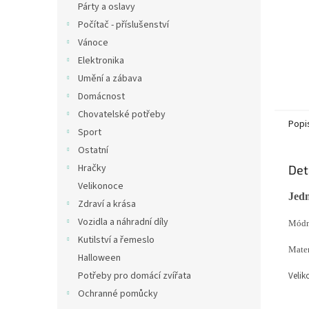
Párty a oslavy
Počítač - příslušenství
Vánoce
Elektronika
Umění a zábava
Domácnost
Chovatelské potřeby
Popi
Sport
Ostatní
Hračky
Det
Velikonoce
Jedn
Zdraví a krása
Vozidla a náhradní díly
Módní
Kutilství a řemeslo
Mater
Halloween
Potřeby pro domácí zvířata
Velik
Ochranné pomůcky