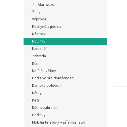
n
Aku nářadí
e
Ženy
l
Výprodej
Kuchyně a jídelna
Nástroje
Novinky
Kancelář
Zahrada
Dům
Umělé květiny
Potřeby pro domácnosti
Dámské oblečení
Dárky
Děti
Dům a zahrada
Hodinky
Mobilní telefony – příslušenství