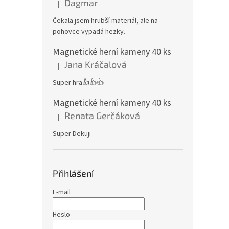
Dagmar
|
Hodnocení produktu je 4 z 5 hvězdiček.
Čekala jsem hrubší materiál, ale na
pohovce vypadá hezky.
Magnetické herní kameny 40 ks
Jana Kráčalová
|
Hodnocení produktu je 5 z 5 hvězdiček.
Super hra👍👍👍
Magnetické herní kameny 40 ks
Renata Gerčáková
|
Hodnocení produktu je 5 z 5 hvězdiček.
Super Dekuji
Přihlášení
E-mail
Heslo