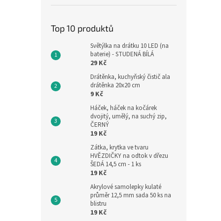
Top 10 produktů
Světýlka na drátku 10 LED (na
baterie) - STUDENÁ BÍLÁ
29 Kč
Drátěnka, kuchyňský čistič ala
drátěnka 20x20 cm
9 Kč
Háček, háček na kočárek
dvojitý, umělý, na suchý zip,
ČERNÝ
19 Kč
Zátka, krytka ve tvaru
HVĚZDIČKY na odtok v dřezu
ŠEDÁ 14,5 cm - 1 ks
19 Kč
Akrylové samolepky kulaté
průměr 12,5 mm sada 50 ks na
blistru
19 Kč