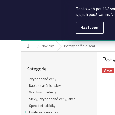
Přejít
info@dobirkov.cz
na
Tento web používá so
obsah
s jejich používáním.. V
Nastavení
Hodnocení obchodu
VÝHODY REGISTRACE
Sl
Domů
Novinky
Potahy na židle seat
P
Pota
o
Přeskočit
s
Kategorie
kategorie
t
Akce
r
Zvýhodněné ceny
a
Nabídka akčních slev
n
Všechny produkty
n
í
Slevy, zvýhodněné ceny, akce
p
Speciální nabídky
a
Limitovaná nabídka