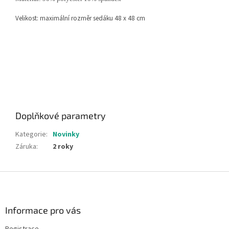
Velikost: maximální rozměr sedáku 48 x 48 cm
Doplňkové parametry
Kategorie
:
Novinky
Záruka
:
2 roky
Z
á
p
a
Informace pro vás
t