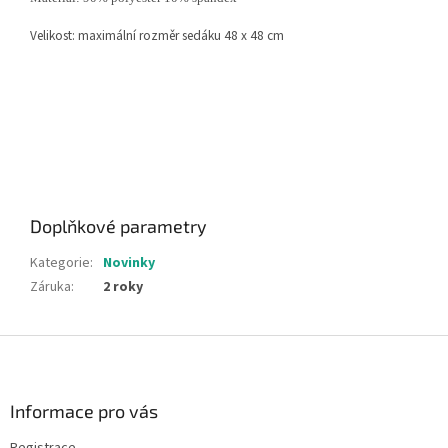
Velikost: maximální rozměr sedáku 48 x 48 cm
Doplňkové parametry
Kategorie
:
Novinky
Záruka
:
2 roky
Z
á
p
a
Informace pro vás
t