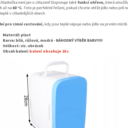
chladnička není jen o chlazení! Disponuje také
funkcí ohřevu,
která umožňu
h až na
60 °C.
Toto je perfektní řešení, pokud chcete ohřát jídlo nebo pití 
 teplé v chladnějších dnech.
lní pro zimní cestování,
kdy jsou teplé nápoje nebo jídlo na prvním místě.
Materiál: plast
Barva: bílá, růžová, modrá - NÁHODNÝ VÝBĚR BARVY!!!
Velikost: viz. obrázek
Obsah balení:
balení obsahuje 1ks