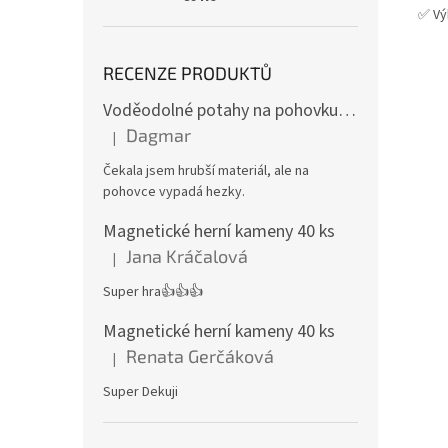
✅ Vý
RECENZE PRODUKTŮ
Voděodolné potahy na pohovku se vzorem
Dagmar
|
Hodnocení produktu je 4 z 5 hvězdiček.
Čekala jsem hrubší materiál, ale na
pohovce vypadá hezky.
Magnetické herní kameny 40 ks
Jana Kráčalová
|
Hodnocení produktu je 5 z 5 hvězdiček.
Super hra👍👍👍
Magnetické herní kameny 40 ks
Renata Gerčáková
|
Hodnocení produktu je 5 z 5 hvězdiček.
Super Dekuji