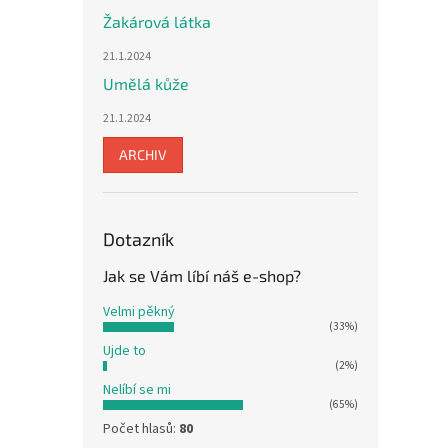
Žakárová látka
21.1.2024
Umělá kůže
21.1.2024
ARCHIV
Dotazník
Jak se Vám líbí náš e-shop?
Velmi pěkný
(33%)
Ujde to
(2%)
Nelíbí se mi
(65%)
Počet hlasů:
80