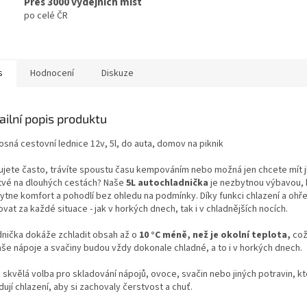
Přes 3000 výdejních míst
po celé ČR
s
Hodnocení
Diskuze
ailní popis produktu
osná cestovní lednice 12v, 5l, do auta, domov na piknik
ujete často, trávíte spoustu času kempováním nebo možná jen chcete mít jíd
tvé na dlouhých cestách? Naše
5L autochladnička
je nezbytnou výbavou, 
ytne komfort a pohodlí bez ohledu na podmínky. Díky funkci chlazení a ohř
vat za každé situace - jak v horkých dnech, tak i v chladnějších nocích.
dnička dokáže zchladit obsah až o
10 °C méně, než je okolní teplota,
což
aše nápoje a svačiny budou vždy dokonale chladné, a to i v horkých dnech.
 skvělá volba pro skladování nápojů, ovoce, svačin nebo jiných potravin, k
ují chlazení, aby si zachovaly čerstvost a chuť.