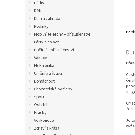
Dárky
Děti
Dům a zahrada
Hodinky
Popi
Mobilní telefony – příslušenství
Párty a oslavy
Počítač - příslušenství
Det
Vánoce
Přen
Elektronika
Umění a zábava
Cest
čers
Domácnost
posk
Chovatelské potřeby
fungo
Sport
Chla
Ostatní
že v
Hračky
Je to
Velikonoce
vyžad
Zdraví a krása