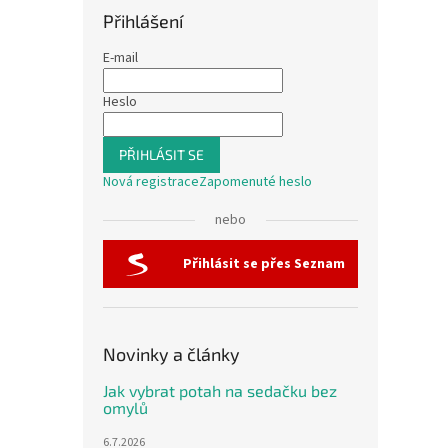
Přihlášení
E-mail
Heslo
PŘIHLÁSIT SE
Nová registrace
Zapomenuté heslo
nebo
Přihlásit se přes Seznam
Novinky a články
Jak vybrat potah na sedačku bez
omylů
6.7.2026