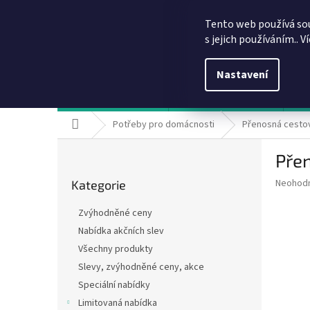
Přejít
info@dobirkov.cz
na
Tento web používá so
obsah
s jejich používáním.. V
Nastavení
Hodnocení obchodu
VÝHODY REGISTRACE
Sl
Domů
Potřeby pro domácnosti
Přenosná cestovn
P
Přen
o
Přeskočit
s
Průměr
Neohod
Kategorie
kategorie
t
hodnoce
r
produkt
Zvýhodněné ceny
a
je
Nabídka akčních slev
0,0
n
z
Všechny produkty
n
5
í
Slevy, zvýhodněné ceny, akce
hvězdič
p
Speciální nabídky
a
Limitovaná nabídka