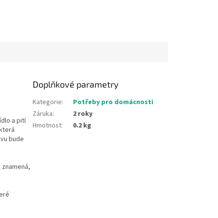
Doplňkové parametry
Kategorie
:
Potřeby pro domácnosti
Záruka
:
2 roky
lo a pití
Hmotnost
:
0.2 kg
která
evu bude
 znamená,
teré