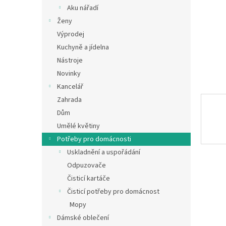
n
Aku nářadí
e
Ženy
l
Výprodej
Kuchyně a jídelna
Nástroje
Novinky
Kancelář
Zahrada
Dům
Umělé květiny
Potřeby pro domácnosti
Uskladnění a uspořádání
Odpuzovače
Čisticí kartáče
Čisticí potřeby pro domácnost
Mopy
Dámské oblečení