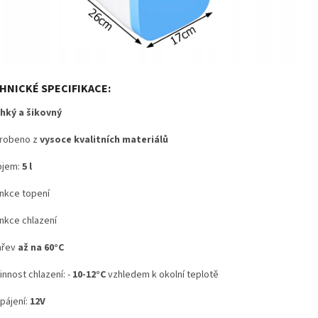
HNICKÉ SPECIFIKACE:
hký a šikovný
robeno z
vysoce kvalitních materiálů
bjem:
5 l
nkce topení
nkce chlazení
hřev
až na 60°C
innost chlazení: -
10-12°C
vzhledem k okolní teplotě
pájení:
12V