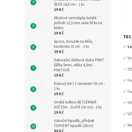
ŠEDÁ 14,5 cm - 1 ks
19 Kč
Akrylové samolepky kulaté
průměr 12,5 mm sada 50 ks na
blistru
19 Kč
TEC
Spona, kroužek na klíče,
karabinka 21 cm - 1 ks
✅
Le
29 Kč
✅ Vy
Dekorační dárková stuha PMAT
(šířka 5mm, délka 9,5m) -
✅ O
PINITOVÁ
19 Kč
✅ Fu
Dubový list s 1 ramenem 55 cm -
1 ks
✅ Fu
19 Kč
Umělá květina BETLÉMSKÁ
✅ O
HVĚZDA - ZLATÁ (16 cm) - 1 ks
19 Kč
✅
Úč
Vánoční trpaslík, přívěsek
✅ Na
ČERVENÝ trpaslík (20cm)
89 Kč