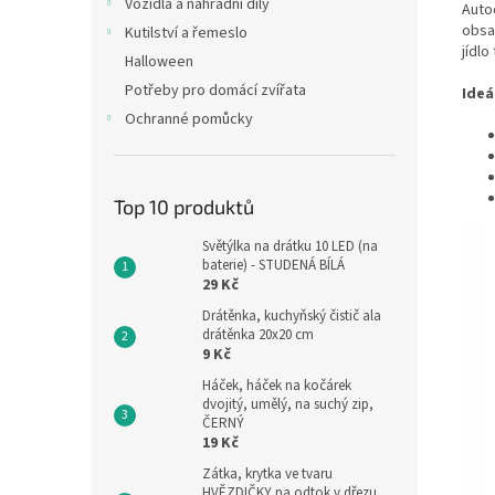
Vozidla a náhradní díly
Auto
obsa
Kutilství a řemeslo
jídlo
Halloween
Potřeby pro domácí zvířata
Ideá
Ochranné pomůcky
Top 10 produktů
Světýlka na drátku 10 LED (na
baterie) - STUDENÁ BÍLÁ
29 Kč
Drátěnka, kuchyňský čistič ala
drátěnka 20x20 cm
9 Kč
Háček, háček na kočárek
dvojitý, umělý, na suchý zip,
ČERNÝ
19 Kč
Zátka, krytka ve tvaru
HVĚZDIČKY na odtok v dřezu