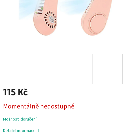
115 Kč
Měrná
Momentálně nedostupné
cena:
Možnosti doručení
Detailní informace