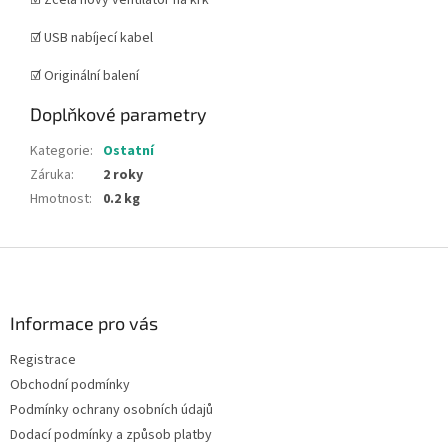
☑️ Zcela nový ventilátor na krk
☑️ USB nabíjecí kabel
☑️ Originální balení
Doplňkové parametry
Kategorie
:
Ostatní
Záruka
:
2 roky
Hmotnost
:
0.2 kg
Z
á
p
a
Informace pro vás
t
Registrace
í
Obchodní podmínky
Podmínky ochrany osobních údajů
Dodací podmínky a způsob platby