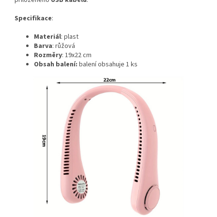
přiloženého
USB
kabelu
.
Specifikace
:
Materiál
: plast
Barva
: růžová
Rozměry
: 19x22 cm
Obsah balení:
balení obsahuje 1 ks