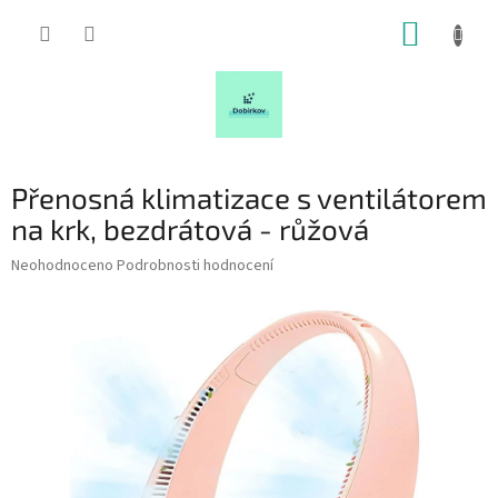
Přejít
NÁKUP
na
obsah
KOŠÍK
Přenosná klimatizace s ventilátorem
na krk, bezdrátová - růžová
Průměrné
Neohodnoceno
Podrobnosti hodnocení
hodnocení
produktu
je
0,0
z
5
hvězdiček.