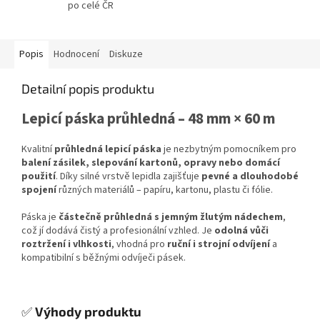
po celé ČR
Popis
Hodnocení
Diskuze
Detailní popis produktu
Lepicí páska průhledná – 48 mm × 60 m
Kvalitní
průhledná lepicí páska
je nezbytným pomocníkem pro
balení zásilek, slepování kartonů, opravy nebo domácí
použití
. Díky silné vrstvě lepidla zajišťuje
pevné a dlouhodobé
spojení
různých materiálů – papíru, kartonu, plastu či fólie.
Páska je
částečně průhledná s jemným žlutým nádechem
,
což jí dodává čistý a profesionální vzhled. Je
odolná vůči
roztržení i vlhkosti
, vhodná pro
ruční i strojní odvíjení
a
kompatibilní s běžnými odvíječi pásek.
✅
Výhody produktu