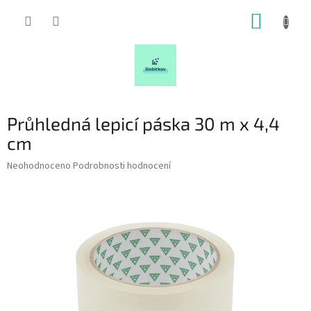
Přejít
NÁKUP
na
obsah
KOŠÍK
Průhledná lepicí páska 30 m x 4,4
cm
Průměrné
Neohodnoceno
Podrobnosti hodnocení
hodnocení
produktu
je
0,0
z
5
hvězdiček.