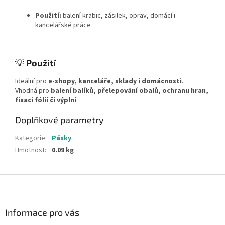
Použití:
balení krabic, zásilek, oprav, domácí i
kancelářské práce
💡
Použití
Ideální pro
e-shopy, kanceláře, sklady i domácnosti
.
Vhodná pro
balení balíků, přelepování obalů, ochranu hran,
fixaci fólií či výplní
.
Doplňkové parametry
Kategorie
:
Pásky
Hmotnost
:
0.09 kg
Z
á
p
a
Informace pro vás
t