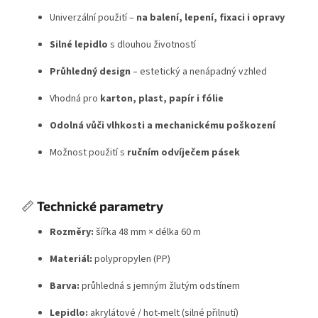
Univerzální použití –
na balení, lepení, fixaci i opravy
Silné lepidlo
s dlouhou životností
Průhledný design
– estetický a nenápadný vzhled
Vhodná pro
karton, plast, papír i fólie
Odolná vůči vlhkosti a mechanickému poškození
Možnost použití s
ručním odvíječem pásek
📏
Technické parametry
Rozměry:
šířka 48 mm × délka 60 m
Materiál:
polypropylen (PP)
Barva:
průhledná s jemným žlutým odstínem
Lepidlo:
akrylátové / hot-melt (silné přilnutí)