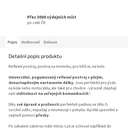
Přes 3000 výdejních míst
po celé ČR
Popis
Hodnocení
Diskuze
Detailní popis produktu
Reflexní postroj, postroj na motorku, pro běžce, na kolo
Univerzální, pogumovaný reflexní postroj s plným,
dvoustupňovým nastavením délky.
Jsou perfektní pro jízdu
na kole nebo motocyklu, ale také pro chodce - výrazně zlepšují
naši
viditelnost na veřejných komunikacích
!
Díky
své úpravě a pružnosti
perfektně padnou na tělo či
svrchní oděv, nepadají a neomezují v pohybu. Rychlé upevnění a
sejmutí pomocí
přezky
.
Po zabalení zaberou málo místa. Lze je schovat například do