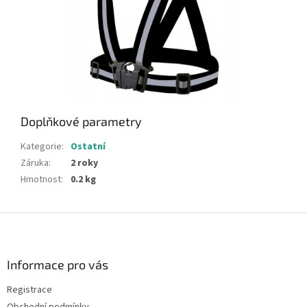
Doplňkové parametry
Kategorie
:
Ostatní
Záruka
:
2 roky
Hmotnost
:
0.2 kg
Z
á
p
a
Informace pro vás
t
Registrace
í