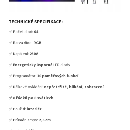
TECHNICKÉ SPECIFIKACE:
✅ Počet diod:
64
✅ Barva diod:
RGB
✅ Napájení:
230V
✅
Energeticky úsporné
LED diody
✅ Programátor:
10 paměťových funkcí
✅ Dálkové ovládání:
nepřetržité, blikání, zobrazení
✅ 8 řádků po 8 světlech
✅ Použití:
interiér
✅ Průměr lampy:
2,5 cm