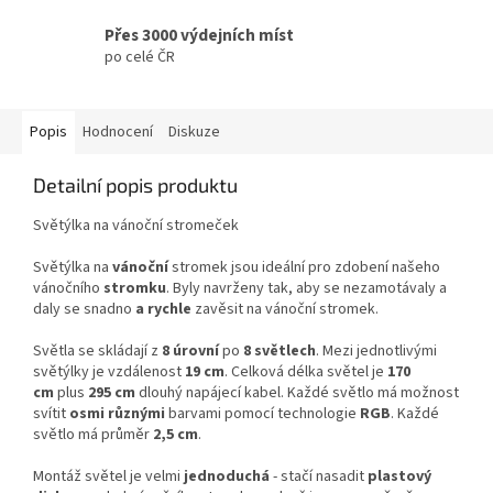
Přes 3000 výdejních míst
po celé ČR
Popis
Hodnocení
Diskuze
Detailní popis produktu
Světýlka na vánoční stromeček
Světýlka na
vánoční
stromek jsou ideální pro zdobení našeho
vánočního
stromku
. Byly navrženy tak, aby se nezamotávaly a
daly se snadno
a rychle
zavěsit na vánoční stromek.
Světla se skládají z
8 úrovní
po
8 světlech
. Mezi jednotlivými
světýlky je vzdálenost
19 cm
. Celková délka světel je
170
cm
plus
295 cm
dlou
hý napájecí kabel. Každé světlo má možnost
svítit
osmi různými
barvami pomocí technologie
RGB
. Každé
světlo má průměr
2,5 cm
.
Montáž světel je velmi
jednoduchá
- stačí nasadit
plastový