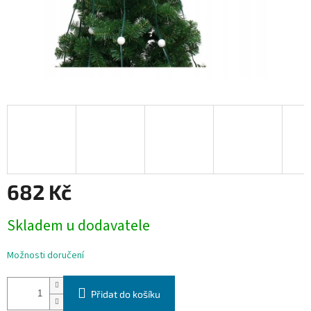
682 Kč
Měrná
Skladem u dodavatele
cena:
Možnosti doručení
Přidat do košíku