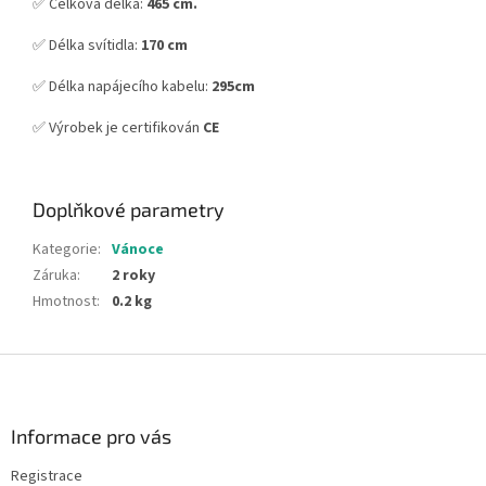
✅ Celková délka:
465 cm.
✅ Délka svítidla:
170 cm
✅ Délka napájecího kabelu:
295cm
✅ Výrobek je certifikován
CE
Doplňkové parametry
Kategorie
:
Vánoce
Záruka
:
2 roky
Hmotnost
:
0.2 kg
Z
á
p
a
Informace pro vás
t
Registrace
í