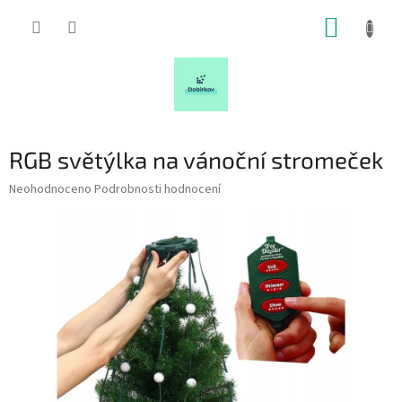
Přejít
NÁKUP
na
obsah
KOŠÍK
RGB světýlka na vánoční stromeček
Průměrné
Neohodnoceno
Podrobnosti hodnocení
hodnocení
produktu
je
0,0
z
5
hvězdiček.