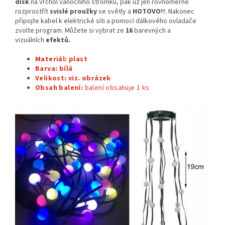
disk
na vrchol vánočního stromku, pak už jen rovnoměrně
rozprostřít
svislé proužky
se světly a
HOTOVO
!!!. Nakonec
připojte kabel k elektrické síti a pomocí dálkového ovladače
zvolte program. Můžete si vybrat ze
16
barevných a
vizuálních
efektů.
Materiál: plast
Barva: bílá
Velikost: viz. obrázek
Obsah balení:
balení obsahuje 1
ks