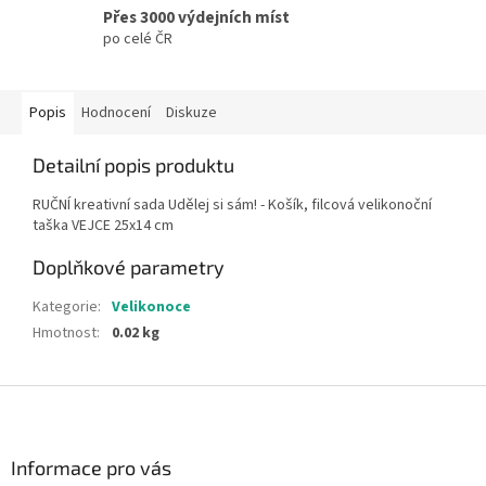
Přes 3000 výdejních míst
po celé ČR
Popis
Hodnocení
Diskuze
Detailní popis produktu
RUČNÍ kreativní sada Udělej si sám! - Košík, filcová velikonoční
taška VEJCE 25x14 cm
Doplňkové parametry
Kategorie
:
Velikonoce
Hmotnost
:
0.02 kg
Z
á
p
a
Informace pro vás