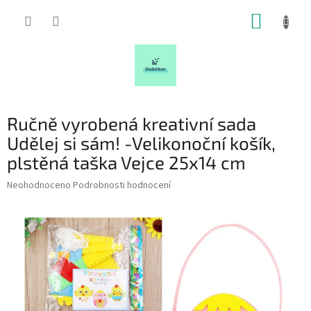
Přejít
NÁKUP
na
obsah
KOŠÍK
Ručně vyrobená kreativní sada
Udělej si sám! -Velikonoční košík,
plstěná taška Vejce 25x14 cm
Průměrné
Neohodnoceno
Podrobnosti hodnocení
hodnocení
produktu
je
0,0
z
5
hvězdiček.