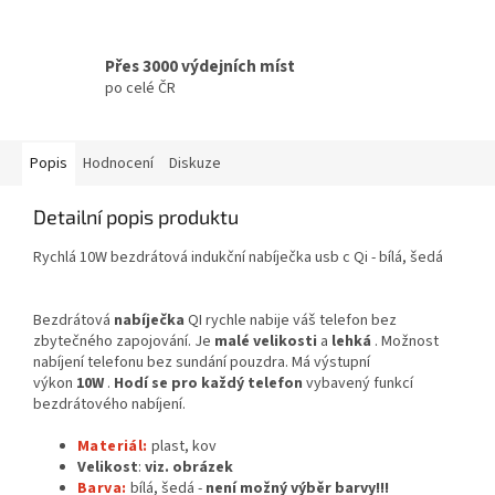
Přes 3000 výdejních míst
po celé ČR
Popis
Hodnocení
Diskuze
Detailní popis produktu
Rychlá 10W bezdrátová indukční nabíječka usb c Qi - bílá, šedá
Bezdrátová
nabíječka
QI rychle nabije váš telefon bez
zbytečného zapojování. Je
malé velikosti
a
lehká
. Možnost
nabíjení telefonu bez sundání pouzdra. Má výstupní
výkon
10W
.
Hodí se pro každý telefon
vybavený funkcí
bezdrátového nabíjení.
Materiál:
plast, kov
Velikost
:
viz. obrázek
Barva:
bílá, šedá -
není možný výběr barvy!!!