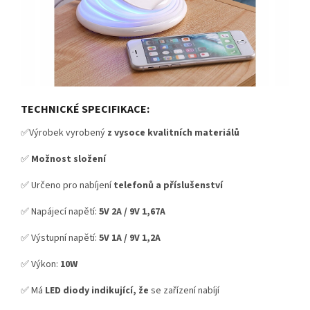
TECHNICKÉ SPECIFIKACE:
✅Výrobek vyrobený
z vysoce kvalitních materiálů
✅
Možnost složení
✅ Určeno pro nabíjení
telefonů
a příslušenství
✅ Napájecí napětí:
5V 2A / 9V 1,67A
✅ Výstupní napětí:
5V 1A / 9V 1,2A
✅ Výkon:
10W
✅ Má
LED diody indikující, že
se zařízení nabíjí