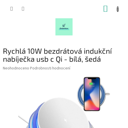
Přejít
NÁKUP
na
obsah
KOŠÍK
Rychlá 10W bezdrátová indukční
nabíječka usb c Qi - bílá, šedá
Průměrné
Neohodnoceno
Podrobnosti hodnocení
hodnocení
produktu
je
0,0
z
5
hvězdiček.