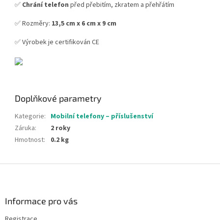
✅
Chrání telefon
před přebitím, zkratem a přehřátím
✅ Rozměry:
13,5 cm x 6 cm x 9 cm
✅ Výrobek je certifikován CE
Doplňkové parametry
Kategorie
:
Mobilní telefony – příslušenství
Záruka
:
2 roky
Hmotnost
:
0.2 kg
Z
á
p
a
Informace pro vás
t
Registrace