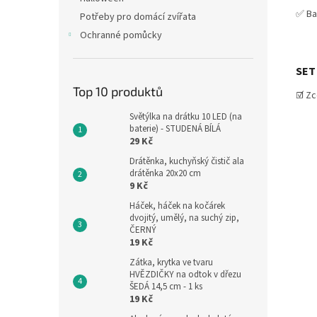
✅ Ba
Potřeby pro domácí zvířata
Ochranné pomůcky
SET
Top 10 produktů
☑️ Z
Světýlka na drátku 10 LED (na
baterie) - STUDENÁ BÍLÁ
29 Kč
Drátěnka, kuchyňský čistič ala
drátěnka 20x20 cm
9 Kč
Háček, háček na kočárek
dvojitý, umělý, na suchý zip,
ČERNÝ
19 Kč
Zátka, krytka ve tvaru
HVĚZDIČKY na odtok v dřezu
ŠEDÁ 14,5 cm - 1 ks
19 Kč