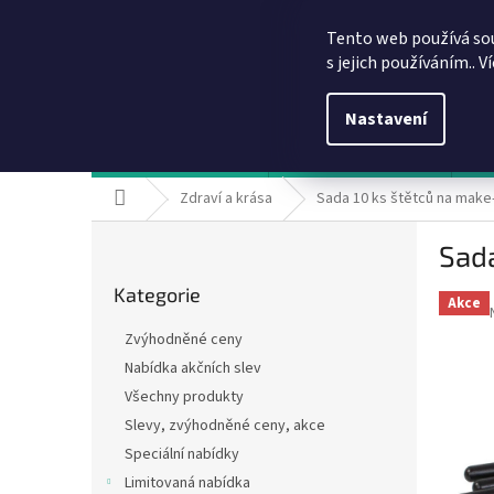
Přejít
info@dobirkov.cz
na
Tento web používá so
obsah
s jejich používáním.. V
Nastavení
Hodnocení obchodu
VÝHODY REGISTRACE
Sl
Domů
Zdraví a krása
Sada 10 ks štětců na make
P
Sada
o
Přeskočit
s
Kategorie
kategorie
t
Akce
r
Zvýhodněné ceny
a
Nabídka akčních slev
n
Všechny produkty
n
í
Slevy, zvýhodněné ceny, akce
p
Speciální nabídky
a
Limitovaná nabídka