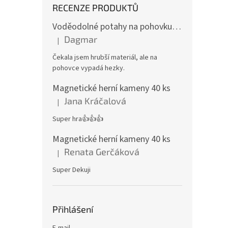
RECENZE PRODUKTŮ
Voděodolné potahy na pohovku se vzorem
Dagmar
|
Hodnocení produktu je 4 z 5 hvězdiček.
Čekala jsem hrubší materiál, ale na
pohovce vypadá hezky.
Magnetické herní kameny 40 ks
Jana Kráčalová
|
Hodnocení produktu je 5 z 5 hvězdiček.
Super hra👍👍👍
Magnetické herní kameny 40 ks
Renata Gerčáková
|
Hodnocení produktu je 5 z 5 hvězdiček.
Super Dekuji
Přihlášení