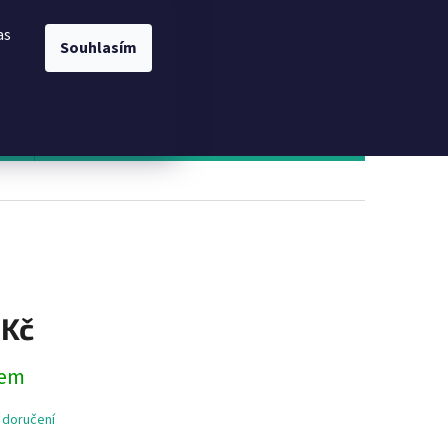
ÍCH ÚDAJŮ
DODACÍ PODMÍNKY A ZPŮSOB PLATBY
Přihlášení
ODSTOUPENÍ OD S
as
Souhlasím
NÁKUPNÍ
Prázdný košík
KOŠÍK
nám
Kontakt
 Kč
dem
 doručení