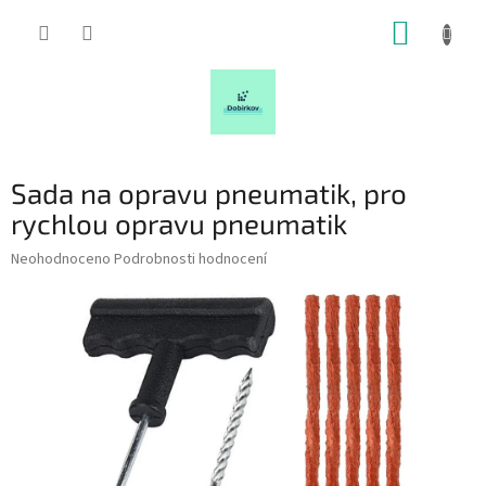
Přejít
NÁKUP
na
obsah
KOŠÍK
Sada na opravu pneumatik, pro
rychlou opravu pneumatik
Průměrné
Neohodnoceno
Podrobnosti hodnocení
hodnocení
produktu
je
0,0
z
5
hvězdiček.