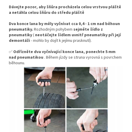
Dávejte pozor, aby šňůra procházela celou vrstvou pláště
a netáhla celou šňůru do středu pláště
Dva konce lana by měly vyčnívat cca 0,4 - 1 cm nad běhoun
pneumatiky.
Rozhodným pohybem
sejměte šídlo z
pneumatiky
(
neotáčejte šídlem uvnitř pneumatiky při její
demontáži
- mohlo by dojít k jejímu prasknutí).
✅
Odřízněte dva vyčnívající konce lana, ponechte 5 mm
nad pneumatikou
. Během jízdy se struna vyrovná s povrchem
běhounu.