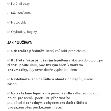
✅Terénní vozy
✅ Nákladní auta
✅ Motocykly
✅ Čtyřkolky, buginy
JAK POUŽÍVAT:
✅
Odstraňte předmět
, který způsobil propíchnutí.
✅
Potřete frézu přiloženým lepidlem
a vložte ji do otvoru po
hřebíku
podle úhlu, pod kterým hřebík vnikl do
pneumatiky,
aby otvor dobře vyplnil lepidlem.
✅
Navlékněte lano na šídlo a ohněte ho napůl
, s konci
nahoru.
✅
Natřete lano lepidlem a pomocí šídla
zatlačte provaz do
otvoru pro hřebík, podle úhlu předchozího
proražení.
Rozhodným pohybem protlačte šídlo s
provazem přes poškozené místo.