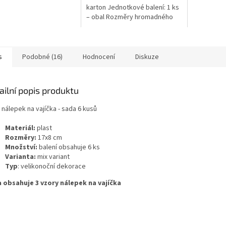
karton Jednotkové balení: 1 ks
– obal Rozměry hromadného
balení: 83 x 23 x 46 cm
Hmotnost hromadného balení:
16 kg...
s
Podobné (16)
Hodnocení
Diskuze
ailní popis produktu
nálepek na vajíčka - sada 6 kusů
Materiál:
plast
Rozměry:
17x8 cm
Množství:
balení obsahuje 6 ks
Varianta:
mix variant
Typ
: velikonoční dekorace
 obsahuje 3 vzory nálepek na vajíčka