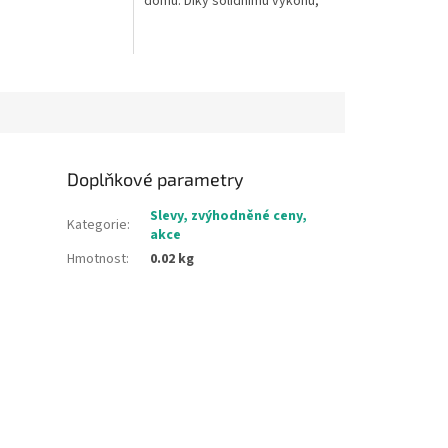
domu. Díky solidnímu výkonu,
kompaktním rozměrům a
jednoduchému ovládání
zvládnete řezání...
Doplňkové parametry
Slevy, zvýhodněné ceny,
Kategorie
:
akce
Hmotnost
:
0.02 kg