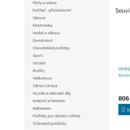
Párty a oslavy
Souvi
Počítač - příslušenství
Vánoce
Elektronika
Umění a zábava
Domácnost
Chovatelské potřeby
Sport
Ostatní
Velký
Hračky
survi
Velikonoce
takti
Zdraví a krása
Vozidla a náhradní díly
806
Kutilství a řemeslo
Halloween
D
Potřeby pro domácí zvířata
Ochranné pomůcky