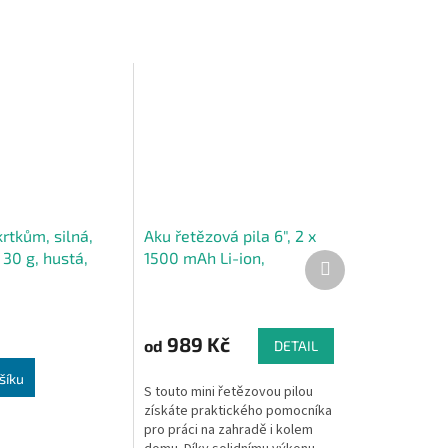
krtkům, silná,
Aku řetězová pila 6", 2 x
30 g, hustá,
1500 mAh Li-ion,
Další
produkt
 100 kotev
nabíječka, kufr
989 Kč
od
DETAIL
šíku
S touto mini řetězovou pilou
získáte praktického pomocníka
pro práci na zahradě i kolem