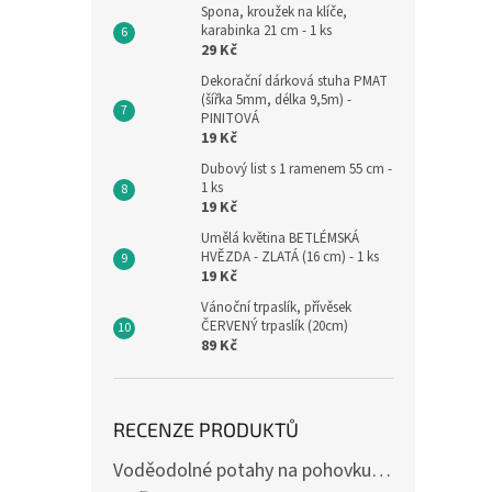
Spona, kroužek na klíče,
karabinka 21 cm - 1 ks
29 Kč
Dekorační dárková stuha PMAT
(šířka 5mm, délka 9,5m) -
PINITOVÁ
19 Kč
Dubový list s 1 ramenem 55 cm -
1 ks
19 Kč
Umělá květina BETLÉMSKÁ
HVĚZDA - ZLATÁ (16 cm) - 1 ks
19 Kč
Vánoční trpaslík, přívěsek
ČERVENÝ trpaslík (20cm)
89 Kč
RECENZE PRODUKTŮ
Voděodolné potahy na pohovku se vzorem