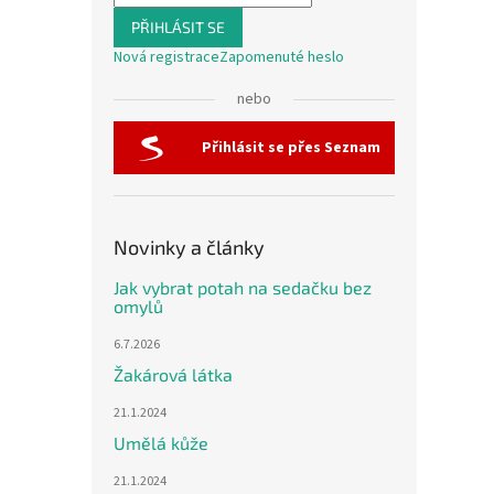
PŘIHLÁSIT SE
Nová registrace
Zapomenuté heslo
nebo
Přihlásit se přes Seznam
Novinky a články
Jak vybrat potah na sedačku bez
omylů
6.7.2026
Žakárová látka
21.1.2024
Umělá kůže
21.1.2024