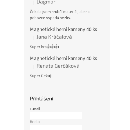
Dagmar
|
Hodnocení produktu je 4 z 5 hvězdiček.
Čekala jsem hrubší materiál, ale na
pohovce vypadá hezky.
Magnetické herní kameny 40 ks
Jana Kráčalová
|
Hodnocení produktu je 5 z 5 hvězdiček.
Super hra👍👍👍
Magnetické herní kameny 40 ks
Renata Gerčáková
|
Hodnocení produktu je 5 z 5 hvězdiček.
Super Dekuji
Přihlášení
E-mail
Heslo