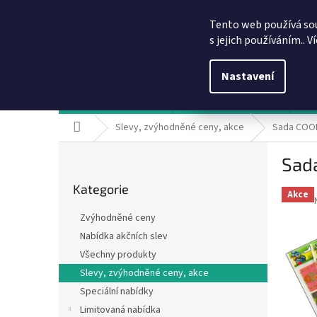
Přejít
info@dobirkov.cz
na
Tento web používá so
obsah
s jejich používáním.. V
Nastavení
Hodnocení obchodu
VÝHODY REGISTRACE
Sl
Domů
Slevy, zvýhodněné ceny, akce
Sada COOKI
P
Sada
o
Přeskočit
s
Kategorie
kategorie
t
Akce
r
Zvýhodněné ceny
a
Nabídka akčních slev
n
Všechny produkty
n
í
Slevy, zvýhodněné ceny, akce
p
Speciální nabídky
a
Limitovaná nabídka