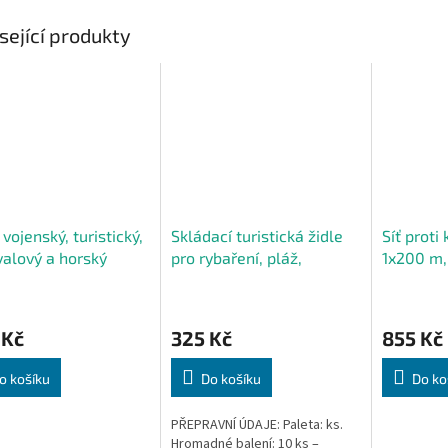
sející produkty
 vojenský, turistický,
Skládací turistická židle
Síť proti 
valový a horský
pro rybaření, pláž,
1x200 m, 
cký batoh 65 l
kempování, rybářská
odolná +
taška
 Kč
325 Kč
855 Kč
o košíku
Do košíku
Do ko
PŘEPRAVNÍ ÚDAJE: Paleta: ks.
Hromadné balení: 10 ks –