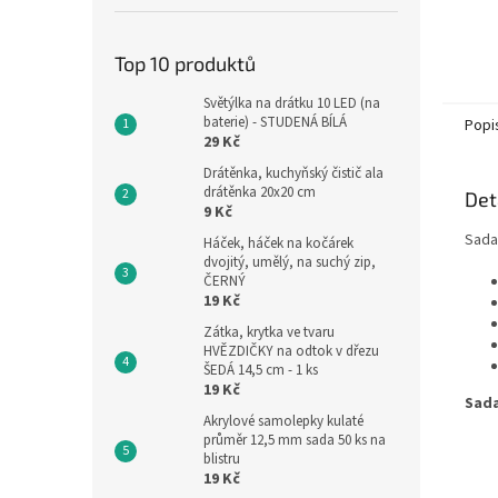
Top 10 produktů
Světýlka na drátku 10 LED (na
baterie) - STUDENÁ BÍLÁ
Popi
29 Kč
Drátěnka, kuchyňský čistič ala
drátěnka 20x20 cm
Det
9 Kč
Sada 
Háček, háček na kočárek
dvojitý, umělý, na suchý zip,
ČERNÝ
19 Kč
Zátka, krytka ve tvaru
HVĚZDIČKY na odtok v dřezu
ŠEDÁ 14,5 cm - 1 ks
19 Kč
Sada
Akrylové samolepky kulaté
průměr 12,5 mm sada 50 ks na
blistru
19 Kč