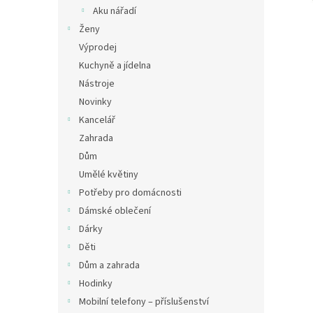
n
Aku nářadí
e
Ženy
l
Výprodej
Kuchyně a jídelna
Nástroje
Novinky
Kancelář
Zahrada
Dům
Umělé květiny
Potřeby pro domácnosti
Dámské oblečení
Dárky
Děti
Dům a zahrada
Hodinky
Mobilní telefony – příslušenství