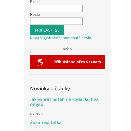
E-mail
Heslo
PŘIHLÁSIT SE
Nová registrace
Zapomenuté heslo
nebo
Přihlásit se přes Seznam
Novinky a články
Jak vybrat potah na sedačku bez
omylů
6.7.2026
Žakárová látka