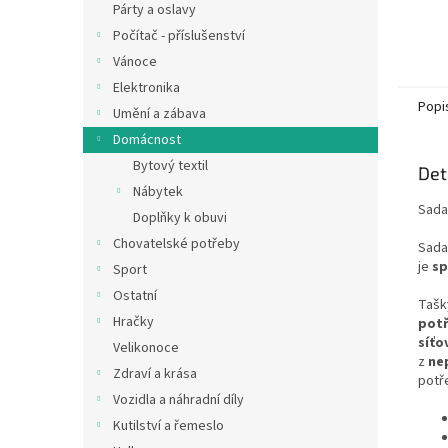
Párty a oslavy
Počítač - příslušenství
Vánoce
Elektronika
Popi
Umění a zábava
Domácnost
Bytový textil
Det
Nábytek
Sada
Doplňky k obuvi
Chovatelské potřeby
Sad
je
sp
Sport
Ostatní
Tašk
Hračky
pot
síťo
Velikonoce
z
ne
Zdraví a krása
potř
Vozidla a náhradní díly
Kutilství a řemeslo