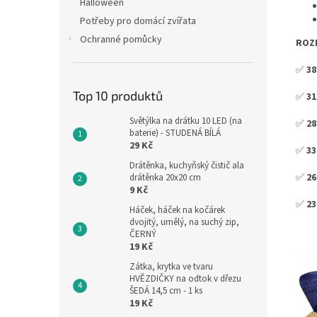
Halloween
Potřeby pro domácí zvířata
Ochranné pomůcky
ROZM
✅
38
Top 10 produktů
✅
31
Světýlka na drátku 10 LED (na
✅
28
baterie) - STUDENÁ BÍLÁ
29 Kč
✅
33
Drátěnka, kuchyňský čistič ala
✅
26
drátěnka 20x20 cm
9 Kč
✅
23
Háček, háček na kočárek
dvojitý, umělý, na suchý zip,
ČERNÝ
19 Kč
Zátka, krytka ve tvaru
HVĚZDIČKY na odtok v dřezu
ŠEDÁ 14,5 cm - 1 ks
19 Kč