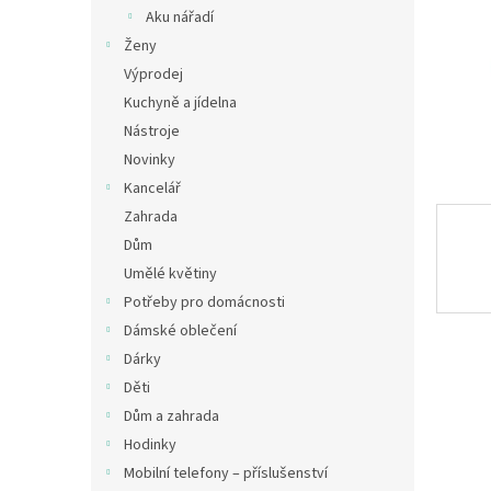
n
Aku nářadí
e
Ženy
l
Výprodej
Kuchyně a jídelna
Nástroje
Novinky
Kancelář
Zahrada
Dům
Umělé květiny
Potřeby pro domácnosti
Dámské oblečení
Dárky
Děti
Dům a zahrada
Hodinky
Mobilní telefony – příslušenství