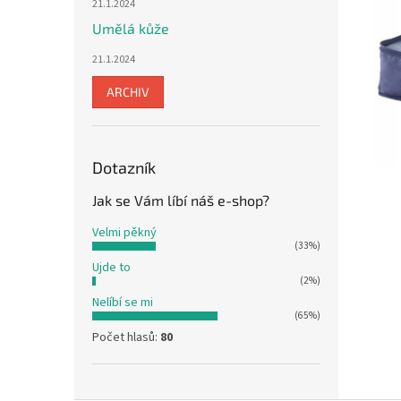
21.1.2024
Umělá kůže
21.1.2024
ARCHIV
Dotazník
Jak se Vám líbí náš e-shop?
Velmi pěkný
(33%)
Ujde to
(2%)
Nelíbí se mi
(65%)
Počet hlasů:
80