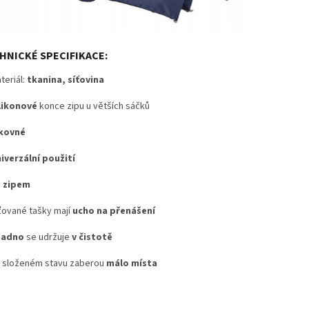
HNICKÉ SPECIFIKACE:
teriál:
tkanina, síťovina
likonové
konce zipu u větších sáčků
kovné
iverzální použití
 zipem
ťované tašky mají
ucho na přenášení
nadno
se udržuje
v čistotě
 složeném stavu zaberou
málo místa