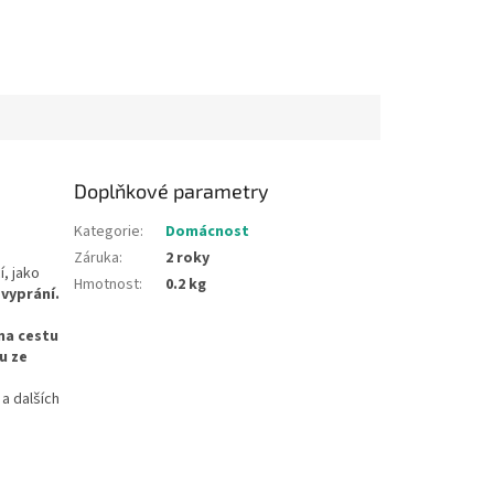
Doplňkové parametry
Kategorie
:
Domácnost
Záruka
:
2 roky
í, jako
Hmotnost
:
0.2 kg
 vyprání.
 na cestu
u ze
a dalších