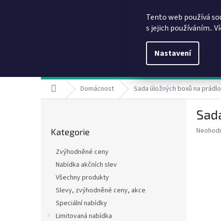
Přejít
info@dobirkov.cz
na
Tento web používá so
obsah
s jejich používáním.. V
Nastavení
Hodnocení obchodu
VÝHODY REGISTRACE
Sl
Domů
Domácnost
Sada úložných boxů na prádlo
P
Sada
o
Přeskočit
s
Průměr
Neohod
Kategorie
kategorie
t
hodnoce
r
produkt
Zvýhodněné ceny
a
je
Nabídka akčních slev
0,0
n
z
Všechny produkty
n
5
í
Slevy, zvýhodněné ceny, akce
hvězdič
p
Speciální nabídky
a
Limitovaná nabídka