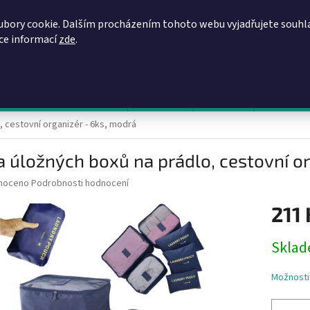
REGISTRACE
OBCHODNÍ PODMÍNKY
PODMÍNKY OCHRANY OSOBN
ubory cookie. Dalším procházením tohoto webu vyjadřujete souhl
íce informací
zde
.
HLEDAT
evy, zvýhodněné ceny, akce
Výprodej
Novinky
Napište 
, cestovní organizér - 6ks, modrá
 úložných boxů na prádlo, cestovní or
né
noceno
Podrobnosti hodnocení
ní
211 
u
Měrná
Sklad
cena:
ek.
Možnosti