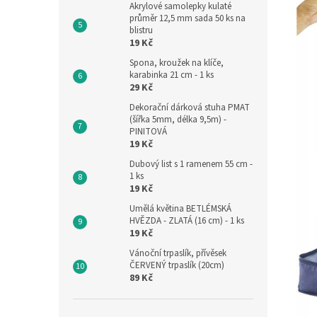
Akrylové samolepky kulaté
průměr 12,5 mm sada 50 ks na
blistru
19 Kč
Spona, kroužek na klíče,
karabinka 21 cm - 1 ks
29 Kč
Dekorační dárková stuha PMAT
(šířka 5mm, délka 9,5m) -
PINITOVÁ
19 Kč
Dubový list s 1 ramenem 55 cm -
1 ks
19 Kč
Umělá květina BETLÉMSKÁ
HVĚZDA - ZLATÁ (16 cm) - 1 ks
19 Kč
Vánoční trpaslík, přívěsek
ČERVENÝ trpaslík (20cm)
89 Kč