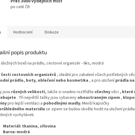
Přes 3000 výdejních míst
po celé ČR
s
Hodnocení
Diskuze
ailní popis produktu
 úložných boxů na prádlo, cestovní organizér - 6ks, modrá
a
šesti cestovních organizérů
, ideální pro zabalení všech potřebných věc
odní prádlo, boty, oblečení nebo kosmetika
, a pro uložení
prádla na
y jsou
různých velikostí,
takže si snadno roztřídíte
všechny
věci
, které
řebujete
. Tři největší tašky jsou vybaveny
oboustranným zipem
,
klopo
viny
pro lepší ventilaci a
pohodlnými madly.
Menší kapsičky
průhledného
materiálu
se zipem se budou skvěle hodit na uložení prádla 
ebných vychytávek.
Materiál: tkanina, síťovina
Barva: modrá