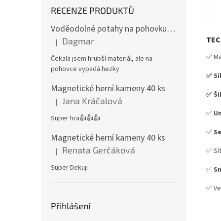
RECENZE PRODUKTŮ
Voděodolné potahy na pohovku se vzorem
TEC
Dagmar
|
Hodnocení produktu je 4 z 5 hvězdiček.
✅ Ma
Čekala jsem hrubší materiál, ale na
pohovce vypadá hezky.
✅ Si
Magnetické herní kameny 40 ks
✅ Ši
Jana Kráčalová
|
Hodnocení produktu je 5 z 5 hvězdiček.
✅
Un
Super hra👍👍👍
✅
Se
Magnetické herní kameny 40 ks
Renata Gerčáková
✅ Sí
|
Hodnocení produktu je 5 z 5 hvězdiček.
Super Dekuji
✅
S
✅ Ve
Přihlášení