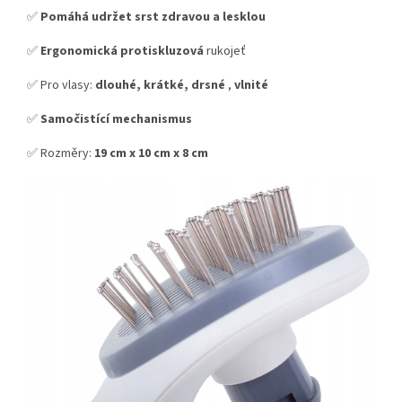
✅
Pomáhá udržet srst zdravou a lesklou
✅
Ergonomická protiskluzová
rukojeť
✅ Pro vlasy:
dlouhé, krátké, drsné
,
vlnité
✅
Samočistící mechanismus
✅ Rozměry:
19 cm x 10 cm x 8 cm