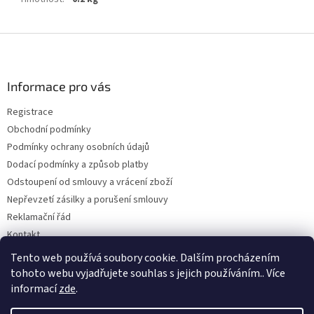
Z
á
p
a
Informace pro vás
t
Registrace
í
Obchodní podmínky
Podmínky ochrany osobních údajů
Dodací podmínky a způsob platby
Odstoupení od smlouvy a vrácení zboží
Nepřevzetí zásilky a porušení smlouvy
Reklamační řád
Kontakt
Napište nám
Tento web používá soubory cookie. Dalším procházením
tohoto webu vyjadřujete souhlas s jejich používáním.. Více
informací
zde
.