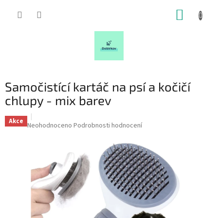
Přejít
NÁKUP
na
obsah
KOŠÍK
Samočistící kartáč na psí a kočičí
chlupy - mix barev
Akce
Průměrné
Neohodnoceno
Podrobnosti hodnocení
hodnocení
produktu
je
0,0
z
5
hvězdiček.