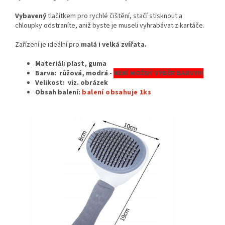
Vybavený
tlačítkem pro rychlé čištění, stačí stisknout a
chloupky odstraníte, aniž byste je museli vyhrabávat z kartáče.
Zařízení je ideální pro
malá i velká zvířata.
Materiál: plast, guma
Barva: růžová, modrá -
NENÍ MOŽNÝ VÝBĚR BARVY!!!
Velikost:
viz. obrázek
Obsah balení:
balení obsahuje 1ks