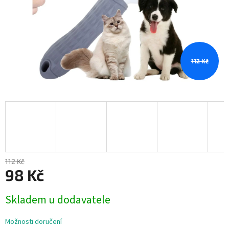
112 Kč
112 Kč
98 Kč
Měrná
Skladem u dodavatele
cena:
Možnosti doručení