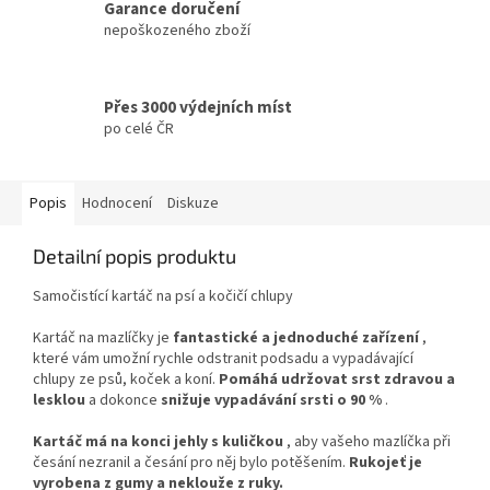
Garance doručení
nepoškozeného zboží
Přes 3000 výdejních míst
po celé ČR
Popis
Hodnocení
Diskuze
Detailní popis produktu
Samočistící kartáč na psí a kočičí chlupy
Kartáč na mazlíčky je
fantastické a jednoduché zařízení
,
které vám umožní rychle odstranit podsadu a vypadávající
chlupy ze psů, koček a koní.
Pomáhá udržovat srst zdravou a
lesklou
a dokonce
snižuje vypadávání srsti o 90 %
.
Kartáč má na konci jehly s kuličkou
, aby vašeho mazlíčka při
česání nezranil a česání pro něj bylo potěšením.
Rukojeť je
vyrobena z gumy a neklouže z ruky.