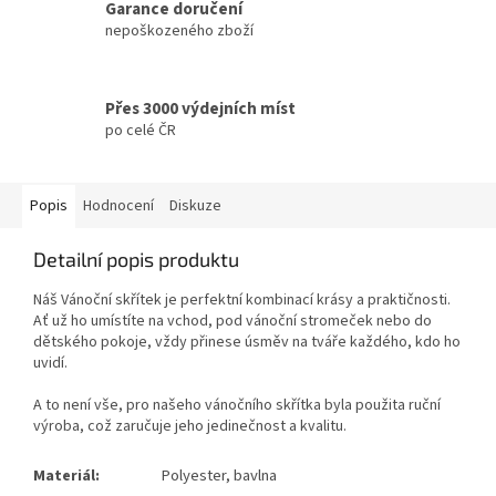
Garance doručení
nepoškozeného zboží
Přes 3000 výdejních míst
po celé ČR
Popis
Hodnocení
Diskuze
Detailní popis produktu
Náš Vánoční skřítek je perfektní kombinací krásy a praktičnosti.
Ať už ho umístíte na vchod, pod vánoční stromeček nebo do
dětského pokoje, vždy přinese úsměv na tváře každého, kdo ho
uvidí.
A to není vše, pro našeho vánočního skřítka byla použita ruční
výroba, což zaručuje jeho jedinečnost a kvalitu.
Polyester, bavlna
Materiál: