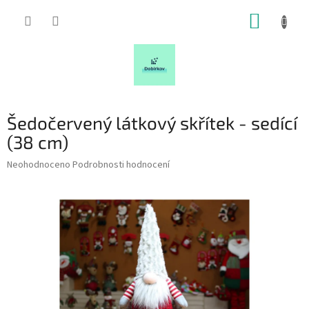
Přejít
NÁKUP
na
obsah
KOŠÍK
Šedočervený látkový skřítek - sedící
(38 cm)
Průměrné
Neohodnoceno
Podrobnosti hodnocení
hodnocení
produktu
je
0,0
z
5
hvězdiček.