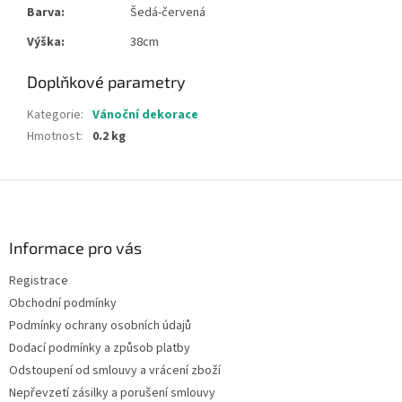
Barva:
Šedá-červená
38cm
Výška:
Doplňkové parametry
Kategorie
:
Vánoční dekorace
Hmotnost
:
0.2 kg
Z
á
p
a
Informace pro vás
t
Registrace
í
Obchodní podmínky
Podmínky ochrany osobních údajů
Dodací podmínky a způsob platby
Odstoupení od smlouvy a vrácení zboží
Nepřevzetí zásilky a porušení smlouvy