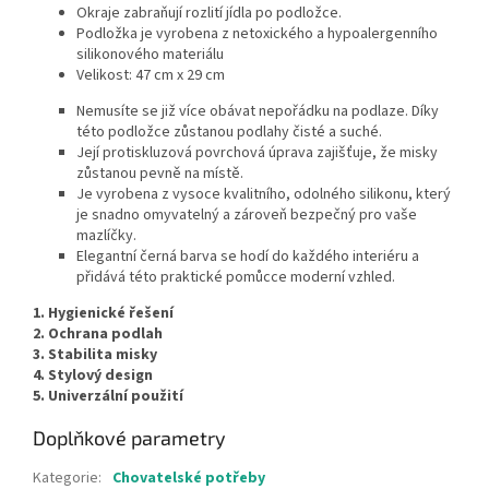
Okraje zabraňují rozlití jídla po podložce.
Podložka je vyrobena z netoxického a hypoalergenního
silikonového materiálu
Velikost: 47 cm x 29 cm
Nemusíte se již více obávat nepořádku na podlaze. Díky
této podložce zůstanou podlahy čisté a suché.
Její protiskluzová povrchová úprava zajišťuje, že misky
zůstanou pevně na místě.
Je vyrobena z vysoce kvalitního, odolného silikonu, který
je snadno omyvatelný a zároveň bezpečný pro vaše
mazlíčky.
Elegantní černá barva se hodí do každého interiéru a
přidává této praktické pomůcce moderní vzhled.
1. Hygienické řešení
2. Ochrana podlah
3. Stabilita misky
4. Stylový design
5. Univerzální použití
Doplňkové parametry
Kategorie
:
Chovatelské potřeby