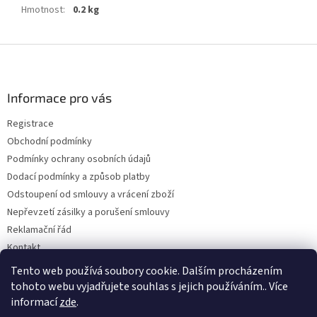
Hmotnost
:
0.2 kg
Z
á
p
a
Informace pro vás
t
Registrace
í
Obchodní podmínky
Podmínky ochrany osobních údajů
Dodací podmínky a způsob platby
Odstoupení od smlouvy a vrácení zboží
Nepřevzetí zásilky a porušení smlouvy
Reklamační řád
Kontakt
Napište nám
Tento web používá soubory cookie. Dalším procházením
tohoto webu vyjadřujete souhlas s jejich používáním.. Více
informací
zde
.