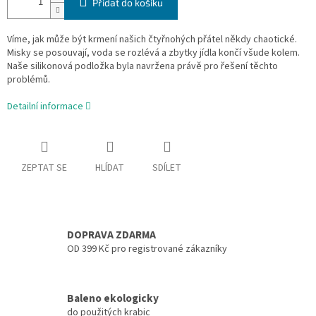
Přidat do košíku
Víme, jak může být krmení našich čtyřnohých přátel někdy chaotické.
Misky se posouvají, voda se rozlévá a zbytky jídla končí všude kolem.
Naše silikonová podložka byla navržena právě pro řešení těchto
problémů.
Detailní informace
ZEPTAT SE
HLÍDAT
SDÍLET
DOPRAVA ZDARMA
OD 399 Kč pro registrované zákazníky
Baleno ekologicky
do použitých krabic