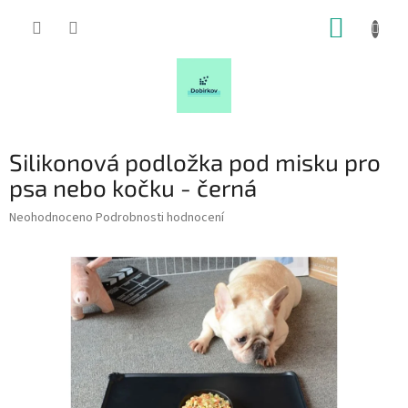
Přejít
NÁKUP
na
obsah
KOŠÍK
Silikonová podložka pod misku pro
psa nebo kočku - černá
Průměrné
Neohodnoceno
Podrobnosti hodnocení
hodnocení
produktu
je
0,0
z
5
hvězdiček.