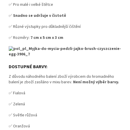
✅ Pro malé i velké štětce
✅
Snadno se udržuje v čistotě
✅ Různé výstupky pro důkladnější čištění
✅ Rozměry:
7 cm x 5 cm x 3 cm
DOSTUPNÉ BARVY:
Z důvodu náhodného balení zboží výrobcem do hromadného
balení je zboží zasíláno v mixu barev.
Není možný výběr barvy.
✅ Fialová
✅ Zelená
✅ Světle růžová
✅ Oranžová