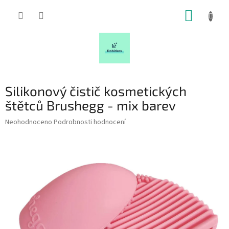
Přejít
NÁKUP
na
obsah
KOŠÍK
Silikonový čistič kosmetických
štětců Brushegg - mix barev
Průměrné
Neohodnoceno
Podrobnosti hodnocení
hodnocení
produktu
je
0,0
z
5
hvězdiček.