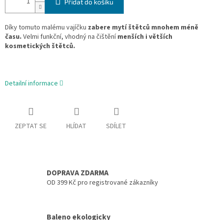
Přidat do košíku
Díky tomuto malému vajíčku
zabere mytí štětců mnohem méně
času.
Velmi funkční, vhodný na čištění
menších i větších
kosmetických štětců.
Detailní informace
ZEPTAT SE
HLÍDAT
SDÍLET
DOPRAVA ZDARMA
OD 399 Kč pro registrované zákazníky
Baleno ekologicky