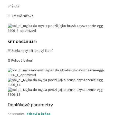
✅ Žlutá
✅ Tmavě růžová
SET OBSAHUJE:
☑️ Zcela nový silikonový čistič
☑️ Fóliové balení
Doplňkové parametry
Kategorie
:
Zdraví a krása