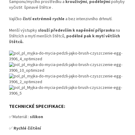
šamponu/mycího prostředku a
krouživými
,
podélnými
pohyby
vyčistit špinavé štětce .
Vajíčko
čistí extrémně rychle
a bez intenzivního drhnutí.
Menší výstupky
slouží především k napěnění přípravku
na
štětcích a mytí menších štětců,
podélné pak k mytí větších
štětců.
TECHNICKÉ SPECIFIKACE:
✅Materiál
:
silikon
✅
Rychlé čištění