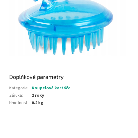
Doplňkové parametry
Kategorie
:
Koupelové kartáče
Záruka
:
2 roky
Hmotnost
:
0.2 kg
Z
á
p