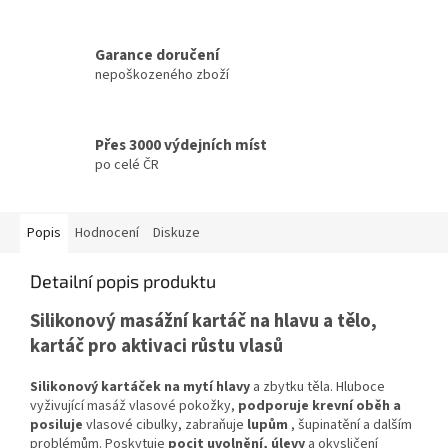
Garance doručení
nepoškozeného zboží
Přes 3000 výdejních míst
po celé ČR
Popis
Hodnocení
Diskuze
Detailní popis produktu
Silikonový masážní kartáč na hlavu a tělo,
kartáč pro aktivaci růstu vlasů
Silikonový kartáček na mytí hlavy
a zbytku těla. Hluboce
vyživující masáž vlasové pokožky,
podporuje krevní oběh a
posiluje
vlasové cibulky, zabraňuje
lupům
, šupinatění a dalším
problémům. Poskytuje
pocit uvolnění, úlevy
a okysličení