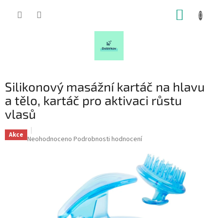
Přejít
NÁKUP
na
obsah
KOŠÍK
Silikonový masážní kartáč na hlavu
a tělo, kartáč pro aktivaci růstu
vlasů
Akce
Průměrné
Neohodnoceno
Podrobnosti hodnocení
hodnocení
produktu
je
0,0
z
5
hvězdiček.