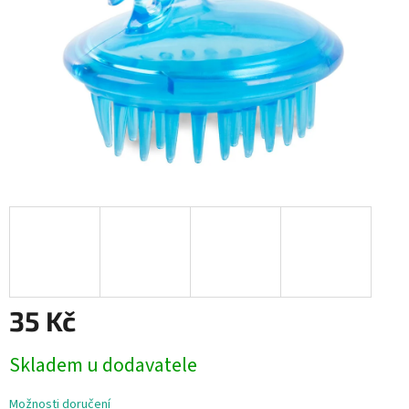
35 Kč
Měrná
Skladem u dodavatele
cena:
Možnosti doručení