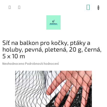
Přejít
NÁKUP
na
obsah
KOŠÍK
Síť na balkon pro kočky, ptáky a
holuby, pevná, pletená, 20 g, černá,
5 x 10 m
Průměrné
Neohodnoceno
Podrobnosti hodnocení
hodnocení
produktu
je
0,0
z
5
hvězdiček.