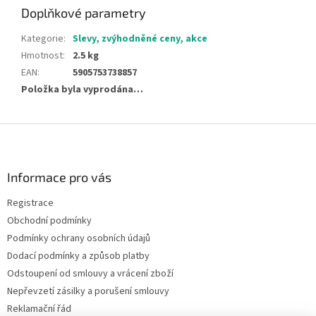
Doplňkové parametry
Kategorie
:
Slevy, zvýhodněné ceny, akce
Hmotnost
:
2.5 kg
EAN
:
5905753738857
Položka byla vyprodána…
Z
á
p
a
Informace pro vás
t
Registrace
í
Obchodní podmínky
Podmínky ochrany osobních údajů
Dodací podmínky a způsob platby
Odstoupení od smlouvy a vrácení zboží
Nepřevzetí zásilky a porušení smlouvy
Reklamační řád