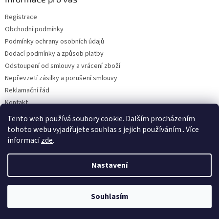
t
Registrace
í
Obchodní podmínky
Podmínky ochrany osobních údajů
Dodací podmínky a způsob platby
Odstoupení od smlouvy a vrácení zboží
Nepřevzetí zásilky a porušení smlouvy
Reklamační řád
Kontakt
Napište nám
Tento web používá soubory cookie. Dalším procházením
tohoto webu vyjadřujete souhlas s jejich používáním.. Více
informací
zde
.
Vytvořil Shoptet
Nastavení
Copyright 2026
Dobirkov.cz
. Všechna práva vyhrazena.
Upravit
Souhlasím
nastavení cookies