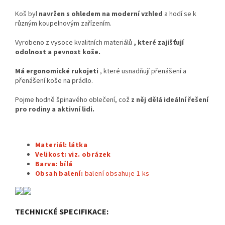
Koš byl
navržen s ohledem na moderní vzhled
a hodí se k
různým koupelnovým zařízením.
Vyrobeno z vysoce kvalitních materiálů
, které zajišťují
odolnost a pevnost koše.
Má ergonomické rukojeti
, které usnadňují přenášení a
přenášení koše na prádlo.
Pojme hodně špinavého oblečení, což
z něj dělá ideální řešení
pro rodiny a aktivní lidi.
Materiál: látka
Velikost:
viz. obrázek
Barva: bílá
Obsah balení:
balení obsahuje 1
ks
TECHNICKÉ SPECIFIKACE: