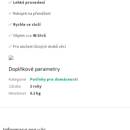
✅
Lehké provedení
✅ Rukojeti na přenášení
✅
Rychle se složí
✅ Objem cca
45 litrů
✅ Pro uložení různých druhů věcí
Doplňkové parametry
Kategorie
:
Potřeby pro domácnosti
Záruka
:
2 roky
Hmotnost
:
0.2 kg
Z
á
p
a
Informace pro vás