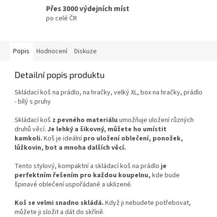
Přes 3000 výdejních míst
po celé ČR
Popis
Hodnocení
Diskuze
Detailní popis produktu
Skládací koš na prádlo, na hračky, velký XL, box na hračky, prádlo
- bílý s pruhy
Skládací koš
z pevného materiálu
umožňuje uložení různých
druhů věcí.
Je lehký a šikovný, můžete ho umístit
kamkoli.
Koš je ideální
pro uložení oblečení, ponožek,
lůžkovin, bot a mnoha dalších věcí.
Tento stylový, kompaktní a skládací koš na prádlo
je
perfektním řešením pro každou koupelnu,
kde bude
špinavé oblečení uspořádané a uklizené.
Koš se velmi snadno skládá.
Když ji nebudete potřebovat,
můžete ji složit a dát do skříně.