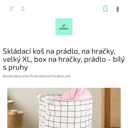
Přejít
NÁKUP
na
obsah
KOŠÍK
Skládací koš na prádlo, na hračky,
velký XL, box na hračky, prádlo - bílý
s pruhy
Průměrné
Neohodnoceno
Podrobnosti hodnocení
hodnocení
produktu
je
0,0
z
5
hvězdiček.