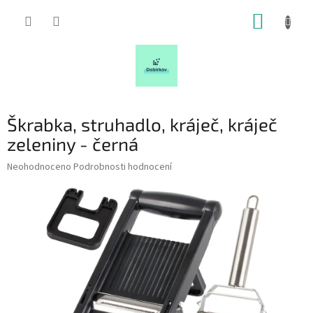
Přejít
NÁKUP
na
obsah
KOŠÍK
Škrabka, struhadlo, kráječ, kráječ
zeleniny - černá
Průměrné
Neohodnoceno
Podrobnosti hodnocení
hodnocení
produktu
je
0,0
z
5
hvězdiček.