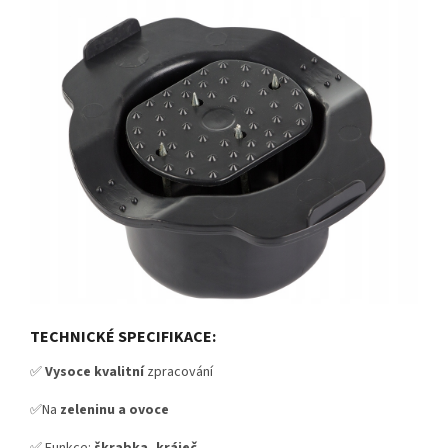
TECHNICKÉ SPECIFIKACE:
✅
Vysoce kvalitní
zpracování
✅Na
zeleninu a ovoce
✅ Funkce:
škrabka, kráječ