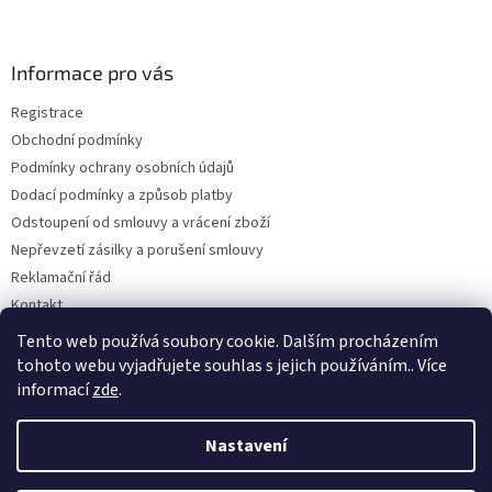
á
p
a
Informace pro vás
t
Registrace
í
Obchodní podmínky
Podmínky ochrany osobních údajů
Dodací podmínky a způsob platby
Odstoupení od smlouvy a vrácení zboží
Nepřevzetí zásilky a porušení smlouvy
Reklamační řád
Kontakt
Napište nám
Tento web používá soubory cookie. Dalším procházením
tohoto webu vyjadřujete souhlas s jejich používáním.. Více
informací
zde
.
Vytvořil Shoptet
Nastavení