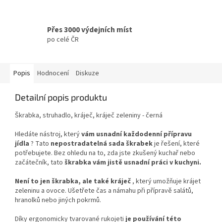
Přes 3000 výdejních míst
po celé ČR
Popis
Hodnocení
Diskuze
Detailní popis produktu
Škrabka, struhadlo, kráječ, kráječ zeleniny - černá
Hledáte nástroj, který
vám usnadní každodenní přípravu
jídla
? Tato
nepostradatelná sada škrabek
je řešení, které
potřebujete. Bez ohledu na to, zda jste zkušený kuchař nebo
začátečník, tato
škrabka vám jistě usnadní práci v kuchyni.
Není to jen škrabka, ale také kráječ
, který umožňuje krájet
zeleninu a ovoce. Ušetřete čas a námahu při přípravě salátů,
hranolků nebo jiných pokrmů.
Díky ergonomicky tvarované rukojeti
je používání této