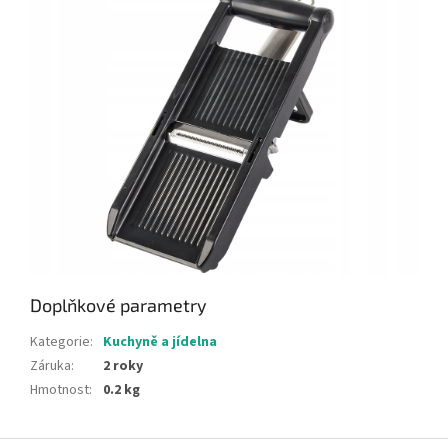
Doplňkové parametry
Kategorie
:
Kuchyně a jídelna
Záruka
:
2 roky
Hmotnost
:
0.2 kg
Z