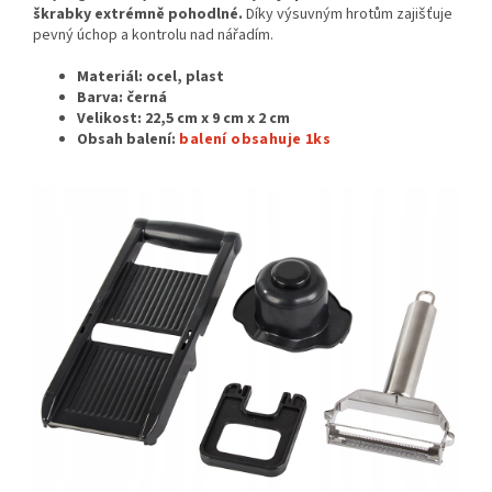
škrabky extrémně pohodlné.
Díky výsuvným hrotům zajišťuje
pevný úchop a kontrolu nad nářadím.
Materiál: ocel, plast
Barva: černá
Velikost:
22,5 cm x 9 cm x 2 cm
Obsah balení:
balení obsahuje 1ks