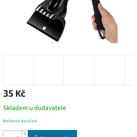
35 Kč
Měrná
Skladem u dodavatele
cena:
Možnosti doručení