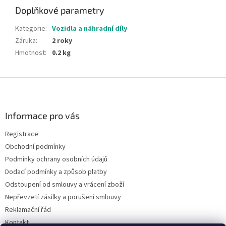
Doplňkové parametry
Kategorie
:
Vozidla a náhradní díly
Záruka
:
2 roky
Hmotnost
:
0.2 kg
Z
á
p
a
Informace pro vás
t
Registrace
í
Obchodní podmínky
Podmínky ochrany osobních údajů
Dodací podmínky a způsob platby
Odstoupení od smlouvy a vrácení zboží
Nepřevzetí zásilky a porušení smlouvy
Reklamační řád
Kontakt