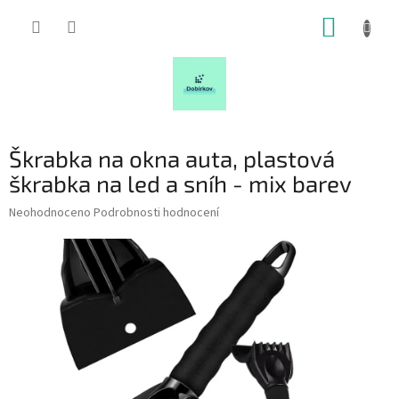
Přejít
NÁKUP
na
obsah
KOŠÍK
Škrabka na okna auta, plastová
škrabka na led a sníh - mix barev
Průměrné
Neohodnoceno
Podrobnosti hodnocení
hodnocení
produktu
je
0,0
z
5
hvězdiček.