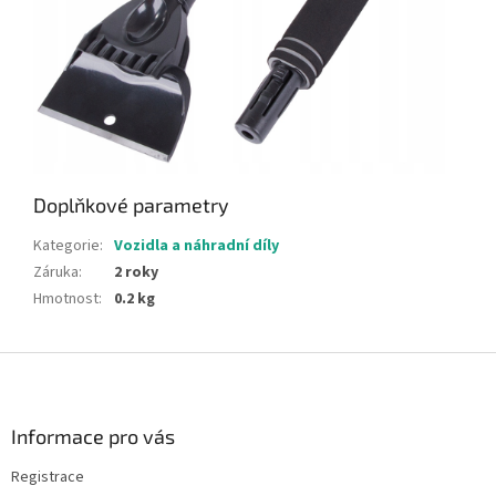
Doplňkové parametry
Kategorie
:
Vozidla a náhradní díly
Záruka
:
2 roky
Hmotnost
:
0.2 kg
Z
á
p
a
Informace pro vás
t
Registrace
í