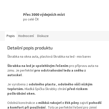
Přes 3000 výdejních míst
po celé ČR
Popis
Hodnocení
Diskuze
Detailní popis produktu
Škrabka na okna auta, plastová škrabka na led - mix barev
Škrabka na led je spolehlivým řešením
pro přípravu auta na
zimu. Je perfektní
pro odstraňování ledu a sněhu z
autoskel
.
Je vyrobena z
odolného plastu
,
odolného vůči nízkým
teplotám.
Hladká špička škrabky chrání
před rizikem
poškrábání oken.
Odolná konstrukce a
měkká rukojeť z EVA pěny
zajistí
pohodlí
a komfort při používání
. Toto je perfektní řešení pro zimní