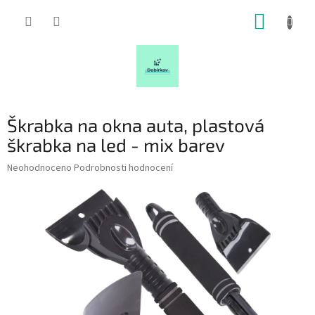
Přejít
NÁKUP
na
obsah
KOŠÍK
Škrabka na okna auta, plastová
škrabka na led - mix barev
Průměrné
Neohodnoceno
Podrobnosti hodnocení
hodnocení
produktu
je
0,0
z
5
hvězdiček.