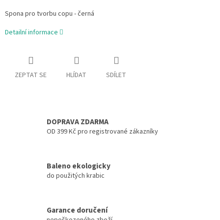
Spona pro tvorbu copu - černá
Detailní informace
ZEPTAT SE
HLÍDAT
SDÍLET
DOPRAVA ZDARMA
OD 399 Kč pro registrované zákazníky
Baleno ekologicky
do použitých krabic
Garance doručení
nepoškozeného zboží