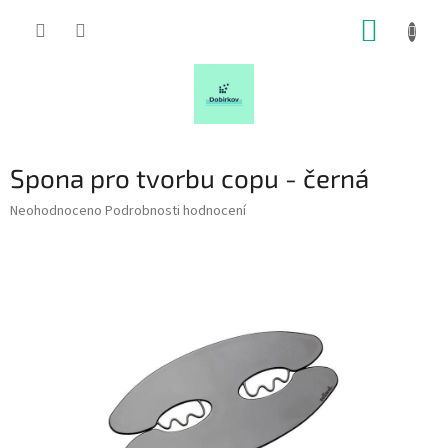
Přejít
NÁKUP
na
obsah
KOŠÍK
Spona pro tvorbu copu - černá
Průměrné
Neohodnoceno
Podrobnosti hodnocení
hodnocení
produktu
je
0,0
z
5
hvězdiček.