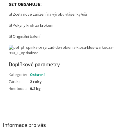
SET OBSAHUJE:
☑️ Zcela nové zařízení na výrobu vlásenky/uší
☑️ Pokyny krok za krokem
☑️ Originální balení
Doplňkové parametry
Kategorie
:
Ostatní
Záruka
:
2 roky
Hmotnost
:
0.2 kg
Z
á
p
a
Informace pro vás