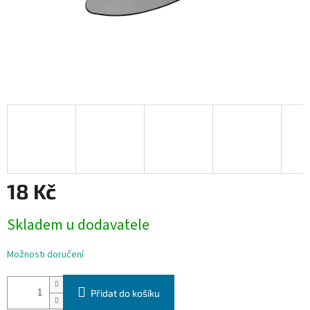
18 Kč
Měrná
Skladem u dodavatele
cena:
Možnosti doručení
Přidat do košíku