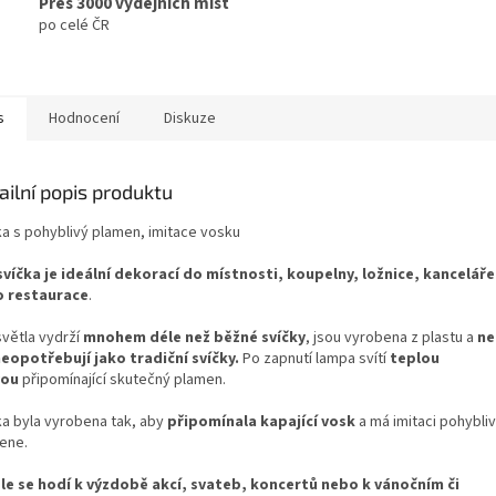
Přes 3000 výdejních míst
po celé ČR
s
Hodnocení
Diskuze
ailní popis produktu
ka s pohyblivý plamen, imitace vosku
svíčka je ideální dekorací do místnosti, koupelny, ložnice, kanceláře
 restaurace
.
světla vydrží
mnohem déle než běžné svíčky
, jsou vyrobena z plastu a
ne
neopotřebují jako tradiční svíčky.
Po zapnutí lampa svítí
teplou
vou
připomínající skutečný plamen.
ka byla vyrobena tak, aby
připomínala kapající vosk
a má imitaci pohybli
ene.
le se hodí k výzdobě akcí, svateb, koncertů nebo k vánočním či