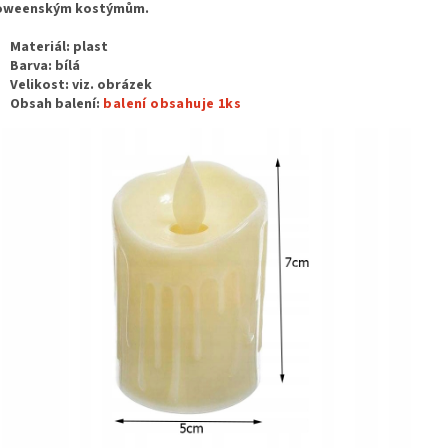
loweenským kostýmům.
Materiál: plast
Barva: bílá
Velikost: viz. obrázek
Obsah balení:
balení obsahuje 1ks