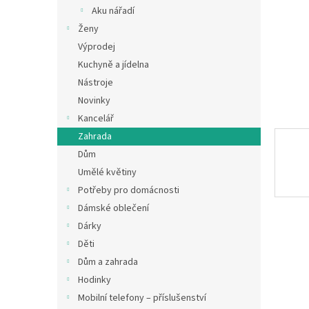
n
Aku nářadí
e
Ženy
l
Výprodej
Kuchyně a jídelna
Nástroje
Novinky
Kancelář
Zahrada
Dům
Umělé květiny
Potřeby pro domácnosti
Dámské oblečení
Dárky
Děti
Dům a zahrada
Hodinky
Mobilní telefony – příslušenství