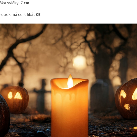
ška svíčky:
7 cm
robek má certifikát
CE