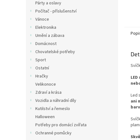
Párty a oslavy
Počítač - příslušenství
Vánoce
Elektronika
Popi
Umění a zábava
Domácnost
Chovatelské potřeby
Det
Sport
Svíč
Ostatní
Hračky
LED 
nebo
Velikonoce
Zdraví a krása
Led 
Vozidla a náhradní díly
ani 
bar
Kutilství a řemeslo
Halloween
Svíč
plam
Potřeby pro domácí zvířata
Ochranné pomůcky
Skvě