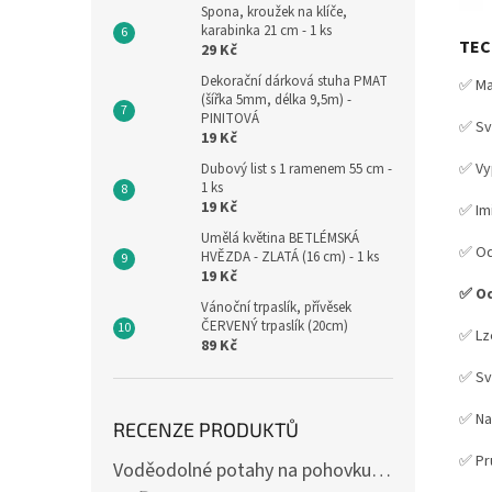
Spona, kroužek na klíče,
karabinka 21 cm - 1 ks
TEC
29 Kč
Dekorační dárková stuha PMAT
✅ Ma
(šířka 5mm, délka 9,5m) -
PINITOVÁ
✅ Sv
19 Kč
✅ Vy
Dubový list s 1 ramenem 55 cm -
1 ks
19 Kč
✅ Im
Umělá květina BETLÉMSKÁ
✅ Od
HVĚZDA - ZLATÁ (16 cm) - 1 ks
19 Kč
✅ Od
Vánoční trpaslík, přívěsek
ČERVENÝ trpaslík (20cm)
✅ Lz
89 Kč
✅ Sví
✅ Na
RECENZE PRODUKTŮ
✅ Pr
Voděodolné potahy na pohovku se vzorem