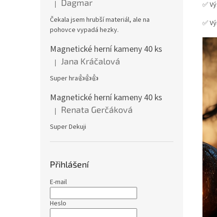
Dagmar
|
✅ Vý
Hodnocení produktu je 4 z 5 hvězdiček.
Čekala jsem hrubší materiál, ale na
✅ Vý
pohovce vypadá hezky.
Magnetické herní kameny 40 ks
Jana Kráčalová
|
Hodnocení produktu je 5 z 5 hvězdiček.
Super hra👍👍👍
Magnetické herní kameny 40 ks
Renata Gerčáková
|
Hodnocení produktu je 5 z 5 hvězdiček.
Super Dekuji
Přihlášení
E-mail
Heslo