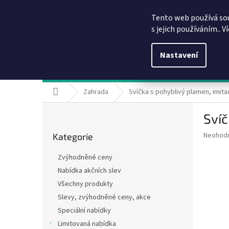
Přejít
info@dobirkov.cz
na
Tento web používá so
obsah
s jejich používáním.. V
Nastavení
Hodnocení obchodu
VÝHODY REGISTRACE
Sl
Domů
Zahrada
Svíčka s pohyblivý plamen, imit
P
Svíč
o
Přeskočit
s
Průměr
Neohod
Kategorie
kategorie
t
hodnoce
r
produkt
Zvýhodněné ceny
a
je
Nabídka akčních slev
0,0
n
z
Všechny produkty
n
5
í
Slevy, zvýhodněné ceny, akce
hvězdič
p
Speciální nabídky
a
Limitovaná nabídka