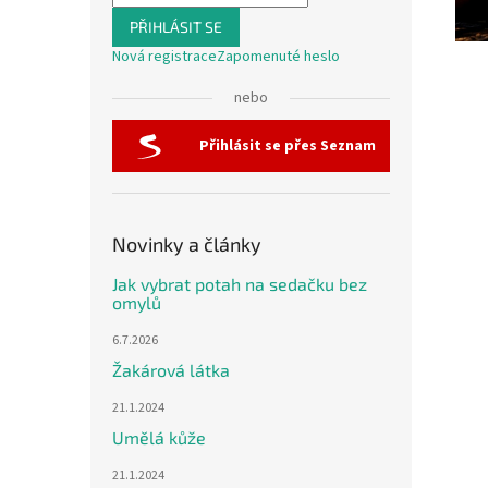
PŘIHLÁSIT SE
Nová registrace
Zapomenuté heslo
nebo
Přihlásit se přes Seznam
Novinky a články
Jak vybrat potah na sedačku bez
omylů
6.7.2026
Žakárová látka
21.1.2024
Umělá kůže
21.1.2024