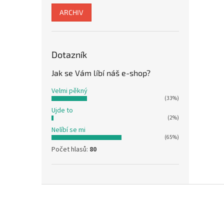
ARCHIV
Dotazník
Jak se Vám líbí náš e-shop?
Velmi pěkný
(33%)
Ujde to
(2%)
Nelíbí se mi
(65%)
Počet hlasů:
80
Z
á
p
a