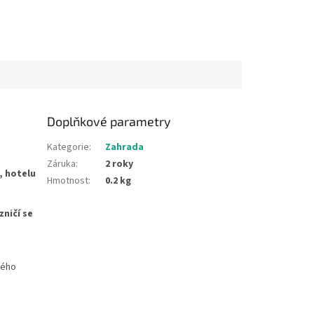
Doplňkové parametry
Kategorie
:
Zahrada
Záruka
:
2 roky
, hotelu
Hmotnost
:
0.2 kg
zničí se
vého