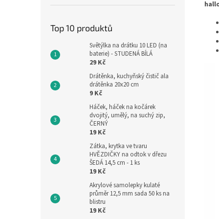
hal
Top 10 produktů
Světýlka na drátku 10 LED (na
baterie) - STUDENÁ BÍLÁ
29 Kč
Drátěnka, kuchyňský čistič ala
drátěnka 20x20 cm
9 Kč
Háček, háček na kočárek
dvojitý, umělý, na suchý zip,
ČERNÝ
19 Kč
Zátka, krytka ve tvaru
HVĚZDIČKY na odtok v dřezu
ŠEDÁ 14,5 cm - 1 ks
19 Kč
Akrylové samolepky kulaté
průměr 12,5 mm sada 50 ks na
blistru
19 Kč