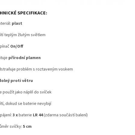
HNICKÉ SPECIFIKACE:
teriál:
plast
ítí teplým žlutým světlem
pínač
On/Off
ituje
přírodní plamen
straňuje problém s roztaveným voskem
olný proti větru
e použít jako náplň do svíček
tí, dokud se baterie nevybijí
pájení:
3 x
baterie
LR 44
(zdarma součástí balení)
ůměr svíčky:
5 cm