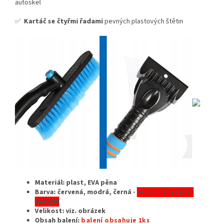
autoskel
✅
Kartáč se čtyřmi řadami
pevných plastových štětin
Materiál: plast, EVA pěna
Barva: červená, modrá, černá -
není možný výběr
barvy!!!
Velikost:
viz. obrázek
Obsah balení:
balení obsahuje 1ks