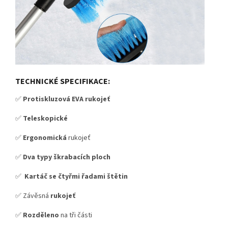
TECHNICKÉ SPECIFIKACE:
✅
Protiskluzová EVA rukojeť
✅
Teleskopické
✅
Ergonomická
rukojeť
✅
Dva typy škrabacích ploch
✅
Kartáč se čtyřmi řadami štětin
✅ Závěsná
rukojeť
✅
Rozděleno
na tři části