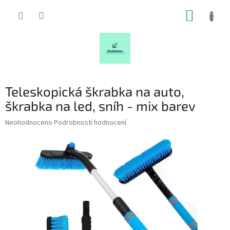
Přejít
NÁKUP
na
obsah
KOŠÍK
Teleskopická škrabka na auto,
škrabka na led, sníh - mix barev
Průměrné
Neohodnoceno
Podrobnosti hodnocení
hodnocení
produktu
je
0,0
z
5
hvězdiček.