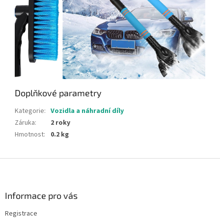
Doplňkové parametry
Kategorie
:
Vozidla a náhradní díly
Záruka
:
2 roky
Hmotnost
:
0.2 kg
Z
á
p
a
Informace pro vás
t
Registrace
í