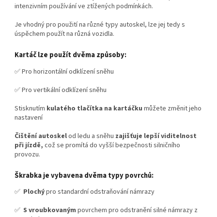
intenzivním používání ve ztížených podmínkách.
Je vhodný pro použití na různé typy autoskel, lze jej tedy s
úspěchem použít na různá vozidla.
Kartáč lze použít dvěma způsoby:
✅ Pro horizontální odklízení sněhu
✅ Pro vertikální odklízení sněhu
Stisknutím
kulatého tlačítka na kartáčku
můžete změnit jeho
nastavení
Čištění autoskel
od ledu a sněhu
zajišťuje lepší viditelnost
při jízdě,
což se promítá do vyšší bezpečnosti silničního
provozu.
Škrabka je vybavena dvěma typy povrchů:
✅
Plochý
pro standardní odstraňování námrazy
✅
S vroubkovaným
povrchem pro odstranění silné námrazy z