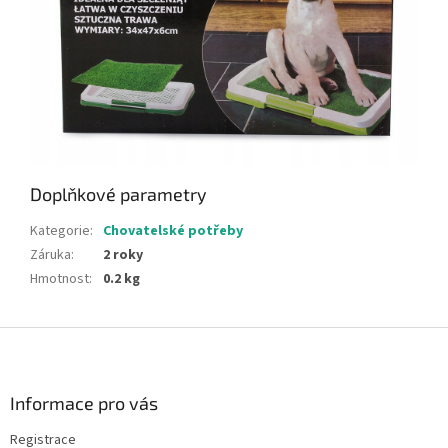
Doplňkové parametry
Kategorie
:
Chovatelské potřeby
Záruka
:
2 roky
Hmotnost
:
0.2 kg
Z
á
p
a
Informace pro vás
t
Registrace
í