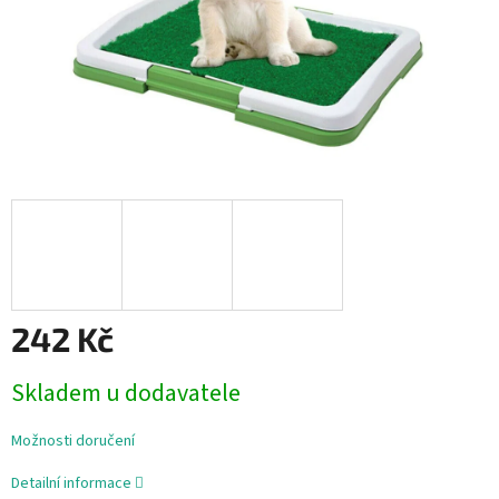
242 Kč
Měrná
Skladem u dodavatele
cena:
Možnosti doručení
Detailní informace