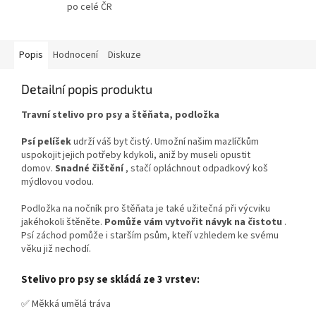
po celé ČR
Popis
Hodnocení
Diskuze
Detailní popis produktu
Travní stelivo pro psy a štěňata, podložka
Psí pelíšek
udrží váš byt čistý. Umožní našim mazlíčkům
uspokojit jejich potřeby kdykoli, aniž by museli opustit
domov.
Snadné čištění
, stačí opláchnout odpadkový koš
mýdlovou vodou.
Podložka na nočník pro štěňata je také užitečná při výcviku
jakéhokoli štěněte.
Pomůže vám vytvořit návyk na čistotu
.
Psí záchod pomůže i starším psům, kteří vzhledem ke svému
věku již nechodí.
Stelivo pro psy se skládá ze 3 vrstev:
✅ Měkká umělá tráva