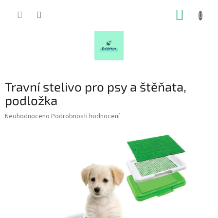
Přejít
NÁKUP
na
obsah
KOŠÍK
Travní stelivo pro psy a štěňata,
podložka
Průměrné
Neohodnoceno
Podrobnosti hodnocení
hodnocení
produktu
je
0,0
z
5
hvězdiček.