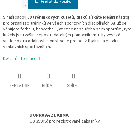
Přidat do košíku
S naší sadou
50 tréninkových kuželů, disků
získáte ideální nástroj
pro organizaci tréninků ve všech sportovních disciplínách. Ať už se
věnujete fotbalu, basketbalu, atletice nebo třeba psím sportům, tyto
kužely jsou vaším nepostradatelným pomocníkem. Díky vysoké
viditelnosti a odolnosti jsou vhodné pro použití jak v hale, tak na
venkovních sportovištích.
Detailní informace
ZEPTAT SE
HLÍDAT
SDÍLET
DOPRAVA ZDARMA
OD 399 Kč pro registrované zákazníky