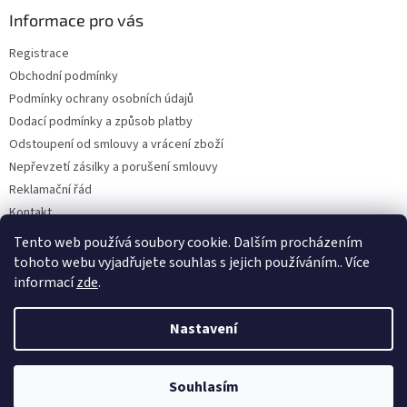
p
a
Informace pro vás
t
Registrace
í
Obchodní podmínky
Podmínky ochrany osobních údajů
Dodací podmínky a způsob platby
Odstoupení od smlouvy a vrácení zboží
Nepřevzetí zásilky a porušení smlouvy
Reklamační řád
Kontakt
Napište nám
Tento web používá soubory cookie. Dalším procházením
tohoto webu vyjadřujete souhlas s jejich používáním.. Více
informací
zde
.
Vytvořil Shoptet
Nastavení
Copyright 2026
Dobirkov.cz
. Všechna práva vyhrazena.
Upravit
Souhlasím
nastavení cookies