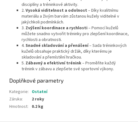
disciplíny a tréninkové aktivity.
2.
Vysoká viditelnost a odolnost
– Díky kvalitnímu
materiálu a živým barvám zůstanou kužely viditelné v
jakýchkoli podmínkách.
3.
Zvýšení koordinace a rychlosti
– Pomocí kuželů
můžete snadno vytvořit tréninky pro zlepšení koordinace,
rychlosti a obratnosti.
4.
Snadné skladování a přenášení
– Sada tréninkových
kuželů obsahuje praktický držák, díky kterému je
skladování a přemístění hračkou.
5.
Zábavný a efektivní trénink
– Proměňte každý
trénink v zábavu a zlepšete své sportovní výkony.
Doplňkové parametry
Kategorie
:
Ostatní
Záruka
:
2 roky
Hmotnost
:
0.2 kg
Z
á