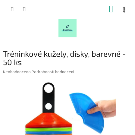
Přejít
NÁKUP
na
obsah
KOŠÍK
Tréninkové kužely, disky, barevné -
50 ks
Průměrné
Neohodnoceno
Podrobnosti hodnocení
hodnocení
produktu
je
0,0
z
5
hvězdiček.