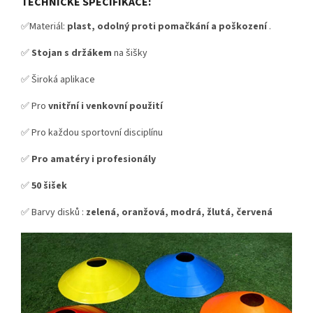
TECHNICKÉ SPECIFIKACE:
✅Materiál:
plast, odolný proti pomačkání a poškození
.
✅
Stojan s držákem
na šišky
✅ Široká aplikace
✅ Pro
vnitřní i venkovní použití
✅ Pro každou sportovní disciplínu
✅
Pro amatéry i profesionály
✅
50 šišek
✅ Barvy disků :
zelená, oranžová, modrá, žlutá, červená