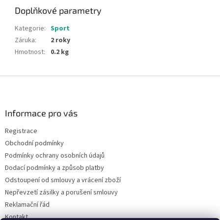
Doplňkové parametry
Kategorie
:
Sport
Záruka
:
2 roky
Hmotnost
:
0.2 kg
Z
á
p
a
Informace pro vás
t
Registrace
í
Obchodní podmínky
Podmínky ochrany osobních údajů
Dodací podmínky a způsob platby
Odstoupení od smlouvy a vrácení zboží
Nepřevzetí zásilky a porušení smlouvy
Reklamační řád
Kontakt