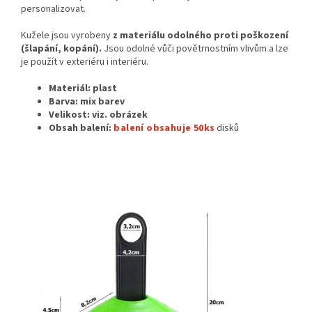
personalizovat.
Kužele jsou vyrobeny
z materiálu odolného proti poškození
(šlapání, kopání).
Jsou odolné vůči povětrnostním vlivům a lze
je použít v exteriéru i interiéru.
Materiál: plast
Barva: mix barev
Velikost: viz. obrázek
Obsah balení:
balení obsahuje 50ks
disků