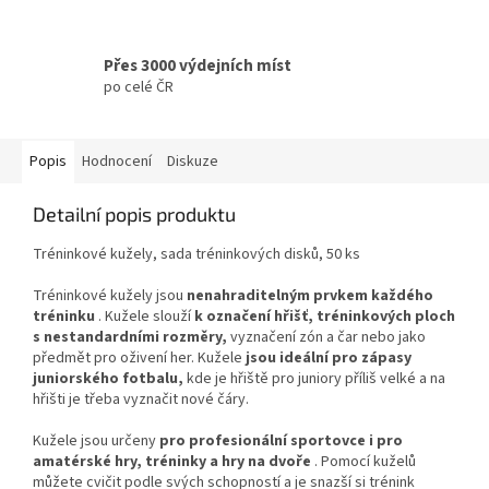
Přes 3000 výdejních míst
po celé ČR
Popis
Hodnocení
Diskuze
Detailní popis produktu
Tréninkové kužely, sada tréninkových disků, 50 ks
Tréninkové kužely jsou
nenahraditelným prvkem každého
tréninku
. Kužele slouží
k označení hřišť, tréninkových ploch
s nestandardními rozměry,
vyznačení zón a čar nebo jako
předmět pro oživení her. Kužele
jsou ideální pro zápasy
juniorského fotbalu,
kde je hřiště pro juniory příliš velké a na
hřišti je třeba vyznačit nové čáry.
Kužele jsou určeny
pro profesionální sportovce i pro
amatérské hry, tréninky a hry na dvoře
. Pomocí kuželů
můžete cvičit podle svých schopností a je snazší si trénink