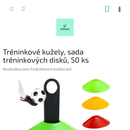
Přejít
NÁKUP
na
obsah
KOŠÍK
Tréninkové kužely, sada
tréninkových disků, 50 ks
Průměrné
Neohodnoceno
Podrobnosti hodnocení
hodnocení
produktu
je
0,0
z
5
hvězdiček.