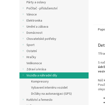
Párty a oslavy
Počítač - příslušenství
Vánoce
Elektronika
Umění a zábava
Popi
Domácnost
Chovatelské potřeby
Det
Sport
Ostatní
Tříra
Hračky
S na
Velikonoce
údrž
Zdraví a krása
vozi
Vozidla a náhradní díly
Náš k
Kompresory
Použ
Vybavení interiéru vozidel
olejo
Držáky na autonavigaci (GPS)
Kutilství a řemeslo