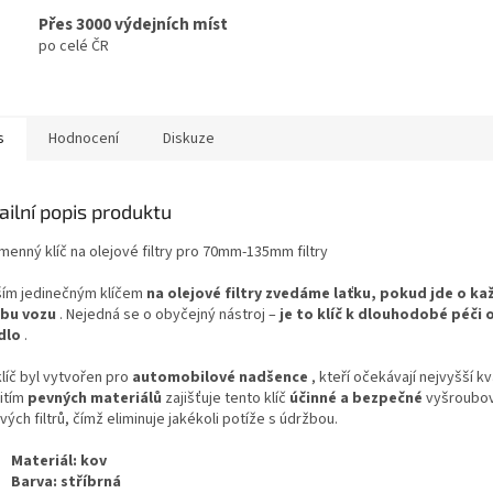
Přes 3000 výdejních míst
po celé ČR
s
Hodnocení
Diskuze
ailní popis produktu
menný klíč na olejové filtry pro 70mm-135mm filtry
ším jedinečným klíčem
na olejové filtry
zvedáme laťku, pokud jde o ka
bu vozu
. Nejedná se o obyčejný nástroj –
je to klíč k dlouhodobé péči 
dlo
.
líč byl vytvořen pro
automobilové nadšence
, kteří očekávají nejvyšší kva
itím
pevných materiálů
zajišťuje tento klíč
účinné a bezpečné
vyšroubov
vých filtrů, čímž eliminuje jakékoli potíže s údržbou.
Materiál: kov
Barva: stříbrná