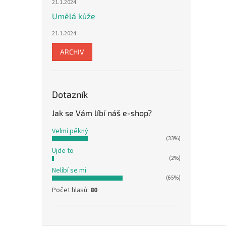
21.1.2024
Umělá kůže
21.1.2024
ARCHIV
Dotazník
Jak se Vám líbí náš e-shop?
Velmi pěkný
(33%)
Ujde to
(2%)
Nelíbí se mi
(65%)
Počet hlasů:
80