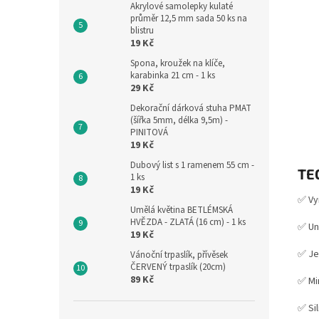
Akrylové samolepky kulaté
průměr 12,5 mm sada 50 ks na
blistru
19 Kč
Spona, kroužek na klíče,
karabinka 21 cm - 1 ks
29 Kč
Dekorační dárková stuha PMAT
(šířka 5mm, délka 9,5m) -
PINITOVÁ
19 Kč
Dubový list s 1 ramenem 55 cm -
TE
1 ks
19 Kč
✅ Vy
Umělá květina BETLÉMSKÁ
HVĚZDA - ZLATÁ (16 cm) - 1 ks
✅ Un
19 Kč
✅ Je
Vánoční trpaslík, přívěsek
ČERVENÝ trpaslík (20cm)
89 Kč
✅ Mi
✅ Si