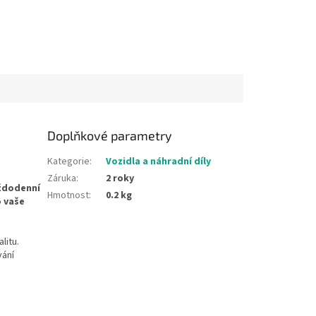
Doplňkové parametry
Kategorie
:
Vozidla a náhradní díly
Záruka
:
2 roky
ždodenní
Hmotnost
:
0.2 kg
o vaše
litu.
ání