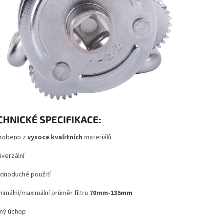
CHNICKÉ SPECIFIKACE:
robeno z
vysoce kvalitních
materiálů
iverzální
dnoduché použití
nimální/maximální průměr filtru
70mm-135mm
lný úchop