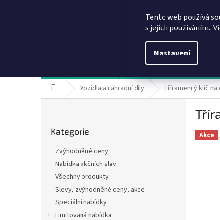
Přejít
info@dobirkov.cz
na
Tento web používá so
obsah
s jejich používáním.. V
Nastavení
Hodnocení obchodu
VÝHODY REGISTRACE
Sl
Domů
Vozidla a náhradní díly
Tříramenný klíč na 
P
Třír
o
Přeskočit
s
Kategorie
kategorie
t
Akce
r
Zvýhodněné ceny
a
Nabídka akčních slev
n
Všechny produkty
n
í
Slevy, zvýhodněné ceny, akce
p
Speciální nabídky
a
Limitovaná nabídka