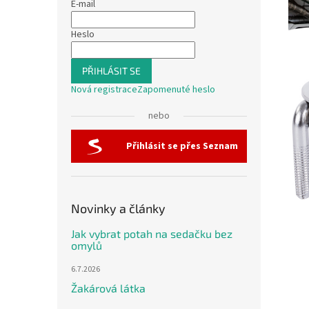
E-mail
Heslo
PŘIHLÁSIT SE
Nová registrace
Zapomenuté heslo
nebo
Přihlásit se přes Seznam
Novinky a články
Jak vybrat potah na sedačku bez
omylů
6.7.2026
Žakárová látka