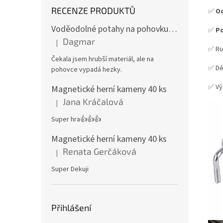
RECENZE PRODUKTŮ
✅
O
Voděodolné potahy na pohovku se vzorem
✅
Po
Dagmar
|
Hodnocení produktu je 4 z 5 hvězdiček.
✅ Ru
Čekala jsem hrubší materiál, ale na
✅ Dé
pohovce vypadá hezky.
✅ Vý
Magnetické herní kameny 40 ks
Jana Kráčalová
|
Hodnocení produktu je 5 z 5 hvězdiček.
Super hra👍👍👍
Magnetické herní kameny 40 ks
Renata Gerčáková
|
Hodnocení produktu je 5 z 5 hvězdiček.
Super Dekuji
Přihlášení