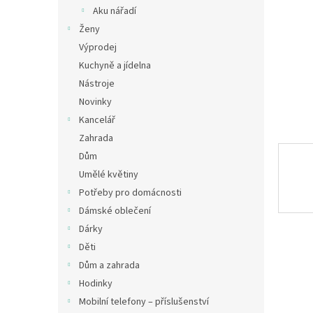
n
Aku nářadí
e
Ženy
l
Výprodej
Kuchyně a jídelna
Nástroje
Novinky
Kancelář
Zahrada
Dům
Umělé květiny
Potřeby pro domácnosti
Dámské oblečení
Dárky
Děti
Dům a zahrada
Hodinky
Mobilní telefony – příslušenství