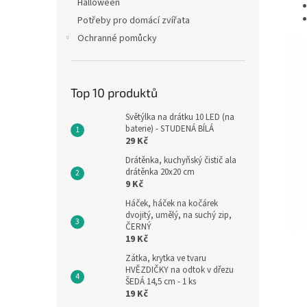
Halloween
Potřeby pro domácí zvířata
Ochranné pomůcky
Top 10 produktů
Světýlka na drátku 10 LED (na
baterie) - STUDENÁ BÍLÁ
29 Kč
Drátěnka, kuchyňský čistič ala
drátěnka 20x20 cm
9 Kč
Háček, háček na kočárek
dvojitý, umělý, na suchý zip,
ČERNÝ
19 Kč
Zátka, krytka ve tvaru
HVĚZDIČKY na odtok v dřezu
ŠEDÁ 14,5 cm - 1 ks
19 Kč