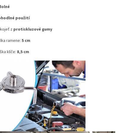
dolné
hodlné použití
kojeť z
protiskluzové gumy
lka ramene:
5 cm
ška klíče:
8,5 cm