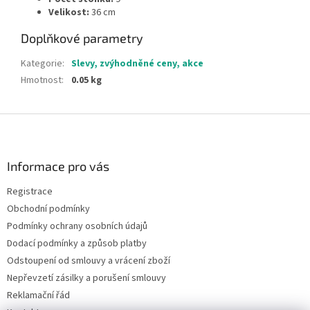
Velikost:
36 cm
Doplňkové parametry
Kategorie
:
Slevy, zvýhodněné ceny, akce
Hmotnost
:
0.05 kg
Z
á
p
a
Informace pro vás
t
Registrace
í
Obchodní podmínky
Podmínky ochrany osobních údajů
Dodací podmínky a způsob platby
Odstoupení od smlouvy a vrácení zboží
Nepřevzetí zásilky a porušení smlouvy
Reklamační řád