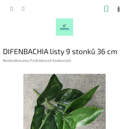
Přejít
NÁKUP
na
obsah
KOŠÍK
DIFENBACHIA listy 9 stonků 36 cm
Průměrné
Neohodnoceno
Podrobnosti hodnocení
hodnocení
produktu
je
0,0
z
5
hvězdiček.