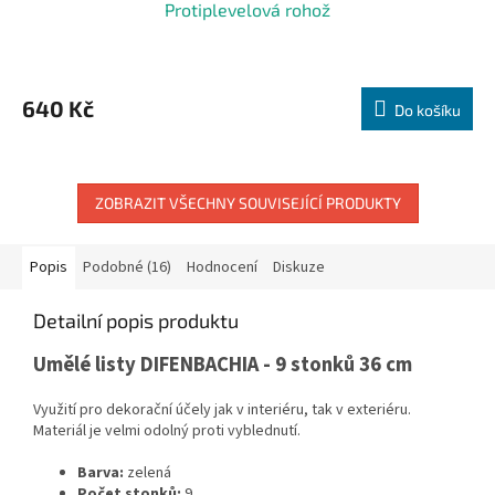
Protiplevelová rohož
640 Kč
Do košíku
ZOBRAZIT VŠECHNY SOUVISEJÍCÍ PRODUKTY
Popis
Podobné (16)
Hodnocení
Diskuze
Detailní popis produktu
Umělé listy DIFENBACHIA - 9 stonků 36 cm
Využití pro dekorační účely jak v interiéru, tak v exteriéru.
Materiál je velmi odolný proti vyblednutí.
Barva:
zelená
Počet stonků:
9