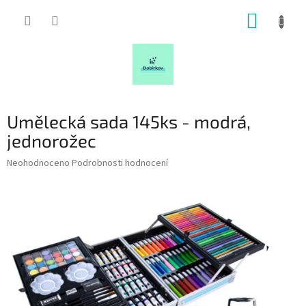
Přejít
NÁKUP
na
obsah
KOŠÍK
Umělecká sada 145ks - modrá,
jednorožec
Průměrné
Neohodnoceno
Podrobnosti hodnocení
hodnocení
produktu
je
0,0
z
5
hvězdiček.