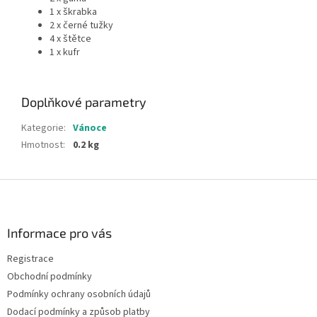
1 x škrabka
2 x černé tužky
4 x štětce
1 x kufr
Doplňkové parametry
Kategorie
:
Vánoce
Hmotnost
:
0.2 kg
Z
á
p
a
Informace pro vás
t
Registrace
í
Obchodní podmínky
Podmínky ochrany osobních údajů
Dodací podmínky a způsob platby