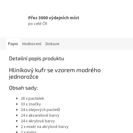
Přes 3000 výdejních míst
po celé ČR
Popis
Hodnocení
Diskuze
Detailní popis produktu
Hliníkový kufr se vzorem modrého
jednorožce
Obsah sady:
28 x pastelek
33 x značky
24 x olejových pastelů
24 x akvarelové barvy
24 x akrylové barvy
2 x mixér na akrylové barvy
2 x guma