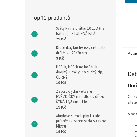
Top 10 produktů
Světýlka na drátku 10 LED (na
baterie) - STUDENÁ BÍLÁ
29 Kč
Drátěnka, kuchyňský čistič ala
drátěnka 20x20 cm
Popi
9 Kč
Háček, háček na kočárek
dvojitý, umělý, na suchý zip,
Det
ČERNÝ
19 Kč
Uměl
Zátka, krytka ve tvaru
Co se
HVĚZDIČKY na odtok v dřezu
ŠEDÁ 14,5 cm - 1 ks
stále
19 Kč
Spec
Akrylové samolepky kulaté
průměr 12,5 mm sada 50 ks na
blistru
19 Kč