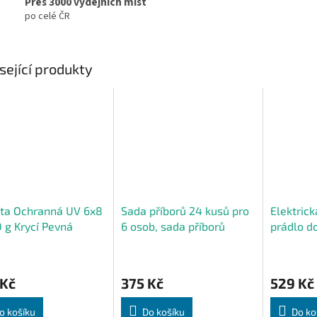
Přes 3000 výdejních míst
po celé ČR
sející produkty
hta Ochranná UV 6x8
Sada příborů 24 kusů pro
Elektrick
 g Krycí Pevná
6 osob, sada příborů
prádlo d
rzální
lesklá + krabička
W, přenos
 Kč
375 Kč
529 Kč
o košíku
Do košíku
Do ko