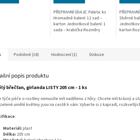
PŘEPRAVNÍ ÚDAJE: Paleta: ks
PŘEPRAVNÍ 
Hromadné balení: 12 sad –
Sběrné bale
karton Jednotkové balení: 1
Jednotkové
sada – krabička Rozměry
karton Ro
hromadného balení: 53 x 41 x 36
balení: 59 
cm Hmotnost hromadného
Hmotnost 
balení: 12,7...
21,5 kg...
s
Podobné (16)
Hodnocení (1)
Diskuze
ailní popis produktu
ý břečťan, girlanda LISTY 205 cm - 1 ks
 týče péče o rostliny nemusíte mít naděleno z hůry. Chcete mít krásný a stá
zelené umělé květiny jsou na cestě k vám. Vyberte si z kapradí, rozkvetlýc
ifikace
:
Materiál:
plast
Délka:
205 cm