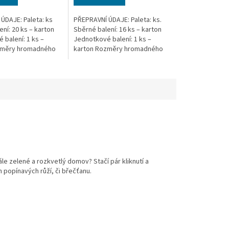
ÚDAJE: Paleta: ks
PŘEPRAVNÍ ÚDAJE: Paleta: ks.
ní: 20 ks – karton
Sběrné balení: 16 ks – karton
 balení: 1 ks –
Jednotkové balení: 1 ks –
změry hromadného
karton Rozměry hromadného
x 44 x 66,5 cm
balení: 54 x 35 x 52 cm
hromadného balení:
Hmotnost hromadného balení:
15 kg...
le zelené a rozkvetlý domov? Stačí pár kliknutí a
h popínavých růží, či břečťanu.