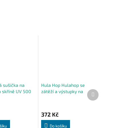
á sušička na
Hula Hop Hulahop se
o skříně UV 500
zátěží a výstupky na
Další
produkt
ná, turistická
hubnutí Plus Size skládací
372 Kč
šíku
Do košíku