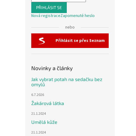
PŘIHLÁSIT SE
Nová registrace
Zapomenuté heslo
nebo
Přihlásit se přes Seznam
Novinky a články
Jak vybrat potah na sedačku bez
omylů
6.7.2026
Žakárová látka
21.1.2024
Umělá kůže
21.1.2024