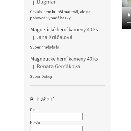
Dagmar
|
Hodnocení produktu je 4 z 5 hvězdiček.
Čekala jsem hrubší materiál, ale na
pohovce vypadá hezky.
Magnetické herní kameny 40 ks
Jana Kráčalová
|
Hodnocení produktu je 5 z 5 hvězdiček.
Super hra👍👍👍
Magnetické herní kameny 40 ks
Renata Gerčáková
|
Hodnocení produktu je 5 z 5 hvězdiček.
Super Dekuji
Přihlášení
E-mail
Heslo