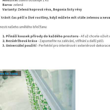
Množství:
balení obsahuje 1 ks
Barva
: zelená
Varianty: Zelená koprová réva, Begonia listy révy
 trávit čas péčí o živé rostliny, když můžete mít stále zelenou a ne
nosti našeho umělého břečťanu:
1. Přináší kousek přírody do každého prostoru
- Ať už chcete oživit
2. Bezúdržbová krása
- Zapomeňte na zalévání, stříhání a další péči.
3. Univerzální použití
- Perfektní pro interiérové i exteriérové dekorace