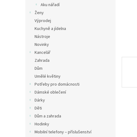
n
Aku nářadí
e
Ženy
l
Výprodej
Kuchyně a jídelna
Nástroje
Novinky
Kancelář
Zahrada
Dům
Umělé květiny
Potřeby pro domácnosti
Dámské oblečení
Dárky
Děti
Dům a zahrada
Hodinky
Mobilní telefony – příslušenství