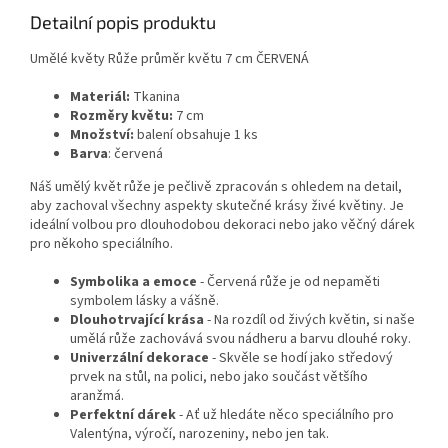
Detailní popis produktu
Umělé květy Růže průměr květu 7 cm ČERVENÁ
Materiál:
Tkanina
Rozměry květu:
7 cm
Množství:
balení obsahuje 1 ks
Barva
: červená
Náš umělý květ růže je pečlivě zpracován s ohledem na detail,
aby zachoval všechny aspekty skutečné krásy živé květiny. Je
ideální volbou pro dlouhodobou dekoraci nebo jako věčný dárek
pro někoho speciálního.
Symbolika a emoce
- Červená růže je od nepaměti
symbolem lásky a vášně.
Dlouhotrvající krása
- Na rozdíl od živých květin, si naše
umělá růže zachovává svou nádheru a barvu dlouhé roky.
Univerzální dekorace
- Skvěle se hodí jako středový
prvek na stůl, na polici, nebo jako součást většího
aranžmá.
Perfektní dárek
- Ať už hledáte něco speciálního pro
Valentýna, výročí, narozeniny, nebo jen tak.