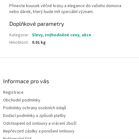
Přineste kousek věčné krásy a elegance do vašeho domova
nebo dárek, který bude mít speciální význam.
Doplňkové parametry
Kategorie
:
Slevy, zvýhodněné ceny, akce
Hmotnost
:
0.01 kg
Z
á
p
a
Informace pro vás
t
Registrace
í
Obchodní podmínky
Podmínky ochrany osobních údajů
Dodací podmínky a způsob platby
Odstoupení od smlouvy a vrácení zboží
Nepřevzetí zásilky a porušení smlouvy