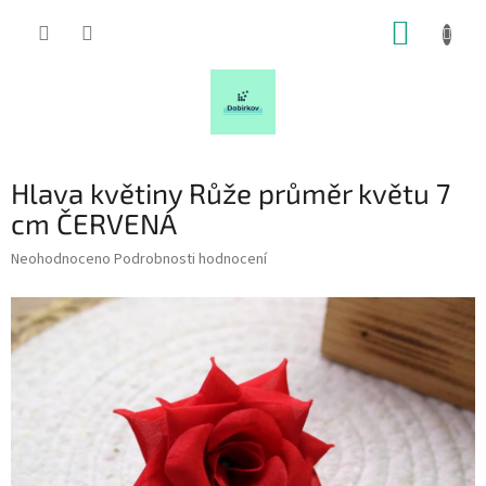
Přejít
NÁKUP
na
obsah
KOŠÍK
Hlava květiny Růže průměr květu 7
cm ČERVENÁ
Průměrné
Neohodnoceno
Podrobnosti hodnocení
hodnocení
produktu
je
0,0
z
5
hvězdiček.