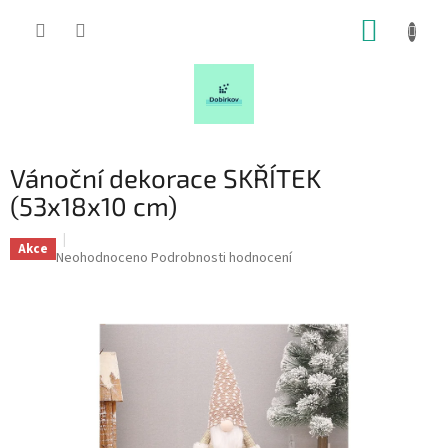
Přejít
NÁKUP
na
obsah
KOŠÍK
Vánoční dekorace SKŘÍTEK
(53x18x10 cm)
Akce
Průměrné
Neohodnoceno
Podrobnosti hodnocení
hodnocení
produktu
je
0,0
z
5
hvězdiček.