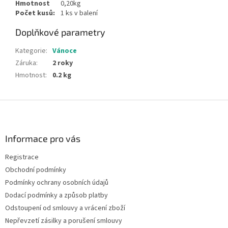
Hmotnost
0,20kg
Počet kusů:
1 ks v balení
Doplňkové parametry
Kategorie
:
Vánoce
Záruka
:
2 roky
Hmotnost
:
0.2 kg
Z
á
p
a
Informace pro vás
t
Registrace
í
Obchodní podmínky
Podmínky ochrany osobních údajů
Dodací podmínky a způsob platby
Odstoupení od smlouvy a vrácení zboží
Nepřevzetí zásilky a porušení smlouvy