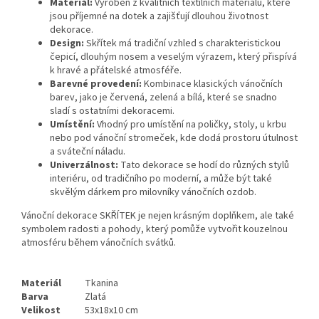
Materiál:
Vyroben z kvalitních textilních materiálů, které
jsou příjemné na dotek a zajišťují dlouhou životnost
dekorace.
Design:
Skřítek má tradiční vzhled s charakteristickou
čepicí, dlouhým nosem a veselým výrazem, který přispívá
k hravé a přátelské atmosféře.
Barevné provedení:
Kombinace klasických vánočních
barev, jako je červená, zelená a bílá, které se snadno
sladí s ostatními dekoracemi.
Umístění:
Vhodný pro umístění na poličky, stoly, u krbu
nebo pod vánoční stromeček, kde dodá prostoru útulnost
a sváteční náladu.
Univerzálnost:
Tato dekorace se hodí do různých stylů
interiéru, od tradičního po moderní, a může být také
skvělým dárkem pro milovníky vánočních ozdob.
Vánoční dekorace SKŘÍTEK je nejen krásným doplňkem, ale také
symbolem radosti a pohody, který pomůže vytvořit kouzelnou
atmosféru během vánočních svátků.
Materiál
Tkanina
Barva
Zlatá
Velikost
53x18x10 cm