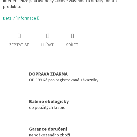
interiéru. Níže jsou uvedeny klíčové vlastnosti a detaily tohoto
produktu:
Detailní informace
ZEPTAT SE
HLÍDAT
SDÍLET
DOPRAVA ZDARMA
OD 399 Kč pro registrované zákazníky
Baleno ekologicky
do použitých krabic
Garance doručení
nepoškozeného zboží