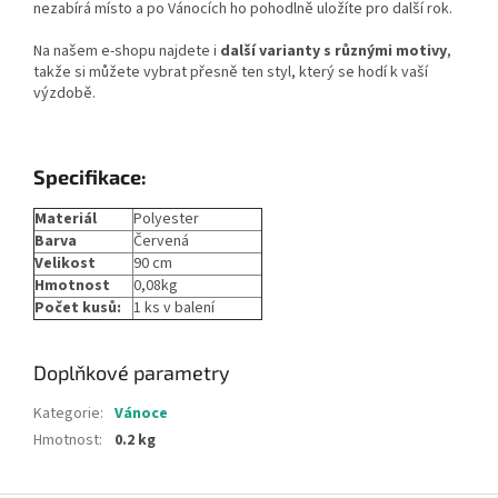
nezabírá místo a po Vánocích ho pohodlně uložíte pro další rok.
Na našem e-shopu najdete i
další varianty s různými motivy
,
takže si můžete vybrat přesně ten styl, který se hodí k vaší
výzdobě.
Specifikace:
Materiál
Polyester
Barva
Červená
Velikost
90 cm
Hmotnost
0,08kg
Počet kusů:
1 ks v balení
Doplňkové parametry
Kategorie
:
Vánoce
Hmotnost
:
0.2 kg