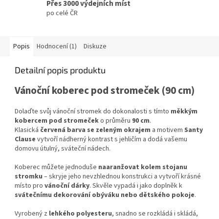
Přes 3000 výdejních míst
po celé ČR
Popis
Hodnocení (1)
Diskuze
Detailní popis produktu
Vánoční koberec pod stromeček (90 cm)
Dolaďte svůj vánoční stromek do dokonalosti s tímto
měkkým
kobercem pod stromeček
o průměru
90 cm
.
Klasická
červená barva se zeleným okrajem
a motivem
Santy
Clause
vytvoří nádherný kontrast s jehličím a dodá vašemu
domovu útulný, sváteční nádech.
Koberec můžete jednoduše
naaranžovat kolem stojanu
stromku
– skryje jeho nevzhlednou konstrukci a vytvoří krásné
místo pro
vánoční dárky
. Skvěle vypadá i jako doplněk k
svátečnímu dekorování obýváku nebo dětského pokoje
.
Vyrobený z
lehkého polyesteru
, snadno se rozkládá i skládá,