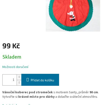
99 Kč
Měrná
Skladem
cena:
Možnosti doručení
Přidat do košíku
Vánoční koberec pod stromeček
s motivem Santy, průměr
90 cm
.
Vytvořte si
krásné místo pro dárky
a dolaďte sváteční atmosféru.