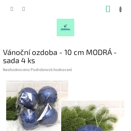
Přejít
NÁKUP
na
obsah
KOŠÍK
Vánoční ozdoba - 10 cm MODRÁ -
sada 4 ks
Průměrné
Neohodnoceno
Podrobnosti hodnocení
hodnocení
produktu
je
0,0
z
5
hvězdiček.