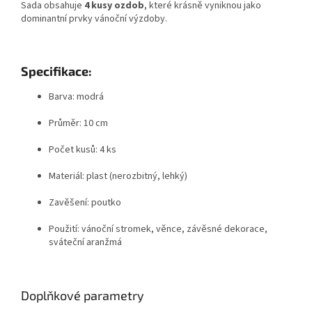
Sada obsahuje
4 kusy ozdob
, které krásně vyniknou jako
dominantní prvky vánoční výzdoby.
Specifikace:
Barva: modrá
Průměr: 10 cm
Počet kusů: 4 ks
Materiál: plast (nerozbitný, lehký)
Zavěšení: poutko
Použití: vánoční stromek, věnce, závěsné dekorace,
sváteční aranžmá
Doplňkové parametry