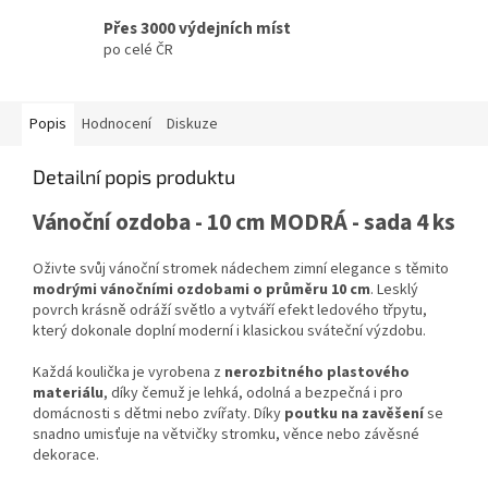
Přes 3000 výdejních míst
po celé ČR
Popis
Hodnocení
Diskuze
Detailní popis produktu
Vánoční ozdoba - 10 cm MODRÁ - sada 4 ks
Oživte svůj vánoční stromek nádechem zimní elegance s těmito
modrými vánočními ozdobami o průměru 10 cm
. Lesklý
povrch krásně odráží světlo a vytváří efekt ledového třpytu,
který dokonale doplní moderní i klasickou sváteční výzdobu.
Každá koulička je vyrobena z
nerozbitného plastového
materiálu
, díky čemuž je lehká, odolná a bezpečná i pro
domácnosti s dětmi nebo zvířaty. Díky
poutku na zavěšení
se
snadno umisťuje na větvičky stromku, věnce nebo závěsné
dekorace.