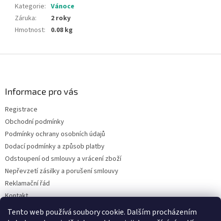
Kategorie
:
Vánoce
Záruka
:
2 roky
Hmotnost
:
0.08 kg
Z
á
p
a
Informace pro vás
t
Registrace
í
Obchodní podmínky
Podmínky ochrany osobních údajů
Dodací podmínky a způsob platby
Odstoupení od smlouvy a vrácení zboží
Nepřevzetí zásilky a porušení smlouvy
Reklamační řád
Kontakt
Napište nám
Tento web používá soubory cookie. Dalším procházením