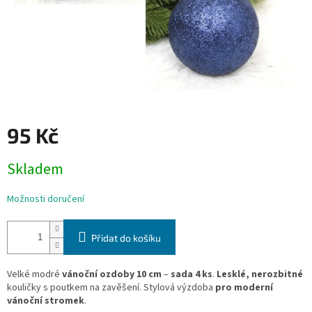
95 Kč
Měrná
Skladem
cena:
Možnosti doručení
Přidat do košíku
Velké modré
vánoční ozdoby 10 cm
–
sada 4 ks
.
Lesklé, nerozbitné
kouličky s poutkem na zavěšení. Stylová výzdoba
pro moderní
vánoční stromek
.