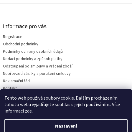
Z
á
p
a
Informace pro vás
t
Registrace
í
Obchodní podmínky
Podmínky ochrany osobních údajů
Dodací podmínky a způsob platby
Odstoupení od smlouvy a vrácení zboží
Nepřevzetí zásilky a porušení smlouvy
Reklamační řád
Kontakt
Napište nám
Tento web používá soubory cookie. Dalším procházením
tohoto webu vyjadřujete souhlas s jejich používáním.. Více
informací
zde
.
Vytvořil Shoptet
Nastavení