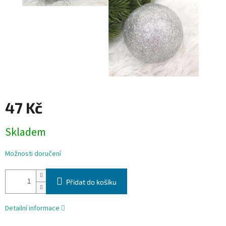
47 Kč
Měrná
Skladem
cena:
Možnosti doručení
Přidat do košíku
Detailní informace