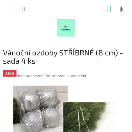
Přejít
NÁKUP
na
obsah
KOŠÍK
Vánoční ozdoby STŘÍBRNÉ (8 cm) -
sada 4 ks
Akce
Průměrné
Neohodnoceno
Podrobnosti hodnocení
hodnocení
produktu
je
0,0
z
5
hvězdiček.