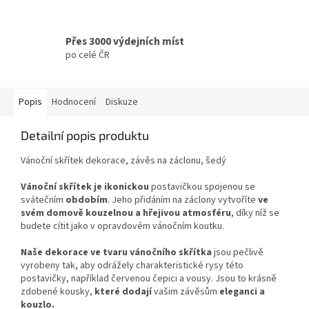
Přes 3000 výdejních míst
po celé ČR
Popis
Hodnocení
Diskuze
Detailní popis produktu
Vánoční skřítek dekorace, závěs na záclonu, šedý
Vánoční skřítek je ikonickou
postavičkou spojenou se
svátečním
obdobím
. Jeho přidáním na záclony vytvoříte
ve
svém domově kouzelnou a hřejivou atmosféru
, díky níž se
budete cítit jako v opravdovém vánočním koutku.
Naše dekorace ve tvaru vánočního skřítka
jsou pečlivě
vyrobeny tak, aby odrážely charakteristické rysy této
postavičky, například červenou čepici a vousy. Jsou to krásně
zdobené kousky,
které dodají
vašim závěsům
eleganci a
kouzlo.