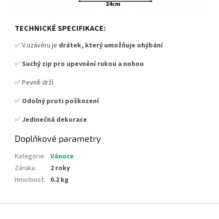
TECHNICKÉ SPECIFIKACE:
✅ V uzávěru je
drátek, který umožňuje ohýbání
✅
S
uchý zip pro upevnění rukou a nohou
✅ Pevně drží
✅
Odolný proti poškození
✅
Jedinečná dekorace
Doplňkové parametry
Kategorie
:
Vánoce
Záruka
:
2 roky
Hmotnost
:
0.2 kg
Z
á