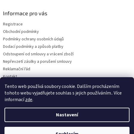
p
a
Informace pro vás
t
Registrace
í
Obchodní podmínky
Podmínky ochrany osobních údajů
Dodací podmínky a způsob platby
Odstoupení od smlouvy a vrácení zboží
Nepřevzetí zásilky a porušení smlouvy
Reklamační řád
Kontakt
Napište nám
Tento web používá soubory cookie. Dalším procházením
tohoto webu vyjadřujete souhlas s jejich používáním.. Více
informací
zde
.
Vytvořil Shoptet
Nastavení
Copyright 2026
Dobirkov.cz
. Všechna práva vyhrazena.
Upravit