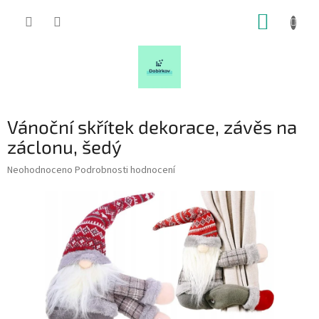
Přejít
NÁKUP
na
obsah
KOŠÍK
Vánoční skřítek dekorace, závěs na
záclonu, šedý
Průměrné
Neohodnoceno
Podrobnosti hodnocení
hodnocení
produktu
je
0,0
z
5
hvězdiček.