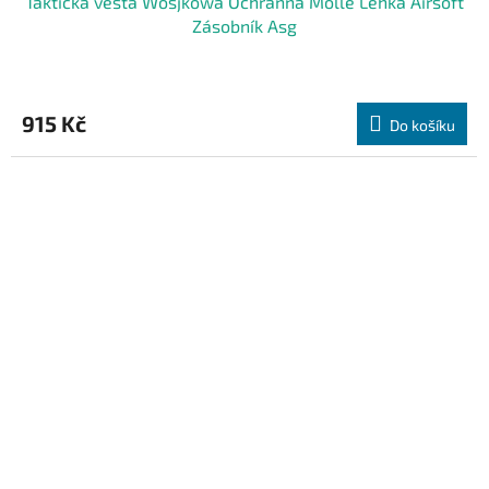
Taktická vesta Wosjkowa Ochranná Molle Lehká Airsoft
Zásobník Asg
915 Kč
Do košíku