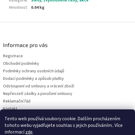
Kategorie
:
Slevy, zvýhodněné ceny, akce
Hmotnost
:
0.04 kg
Z
á
p
a
Informace pro vás
t
Registrace
í
Obchodní podmínky
Podmínky ochrany osobních údajů
Dodací podmínky a způsob platby
Odstoupení od smlouvy a vrácení zboží
Nepřevzetí zásilky a porušení smlouvy
Reklamační řád
Kontakt
Napište nám
Tento web používá soubory cookie. Dalším procházením
tohoto webu vyjadřujete souhlas s jejich používáním.. Více
informací
zde
.