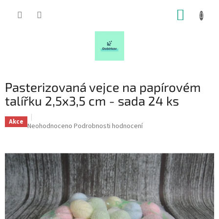
Přejít
NÁKUP
na
obsah
KOŠÍK
Pasterizovaná vejce na papírovém
talířku 2,5x3,5 cm - sada 24 ks
Akce
Průměrné
Neohodnoceno
Podrobnosti hodnocení
hodnocení
produktu
je
0,0
z
5
hvězdiček.