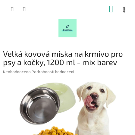
Přejít
NÁKUP
na
obsah
KOŠÍK
Velká kovová miska na krmivo pro
psy a kočky, 1200 ml - mix barev
Průměrné
Neohodnoceno
Podrobnosti hodnocení
hodnocení
produktu
je
0,0
z
5
hvězdiček.