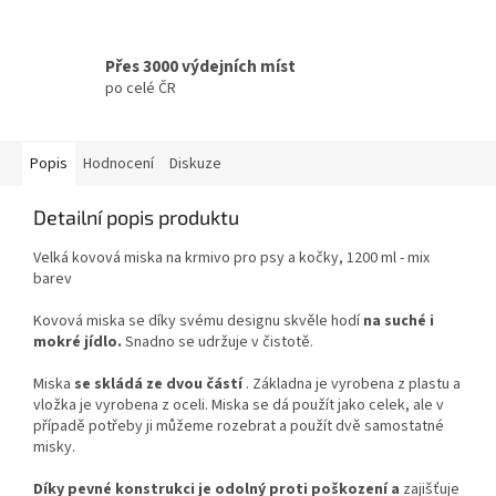
Přes 3000 výdejních míst
po celé ČR
Popis
Hodnocení
Diskuze
Detailní popis produktu
Velká kovová miska na krmivo pro psy a kočky, 1200 ml - mix
barev
Kovová miska se díky svému designu skvěle hodí
na suché i
mokré jídlo.
Snadno se udržuje v čistotě.
Miska
se skládá ze dvou částí
. Základna je vyrobena z plastu a
vložka je vyrobena z oceli. Miska se dá použít jako celek, ale v
případě potřeby ji můžeme rozebrat a použít dvě samostatné
misky.
Díky pevné konstrukci je odolný proti poškození a
zajišťuje