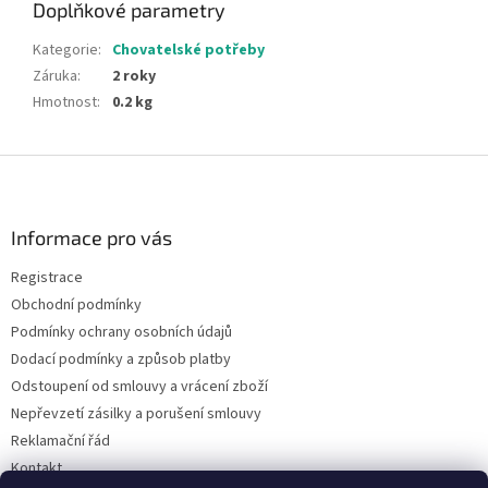
Doplňkové parametry
Kategorie
:
Chovatelské potřeby
Záruka
:
2 roky
Hmotnost
:
0.2 kg
Z
á
p
a
Informace pro vás
t
Registrace
í
Obchodní podmínky
Podmínky ochrany osobních údajů
Dodací podmínky a způsob platby
Odstoupení od smlouvy a vrácení zboží
Nepřevzetí zásilky a porušení smlouvy
Reklamační řád
Kontakt