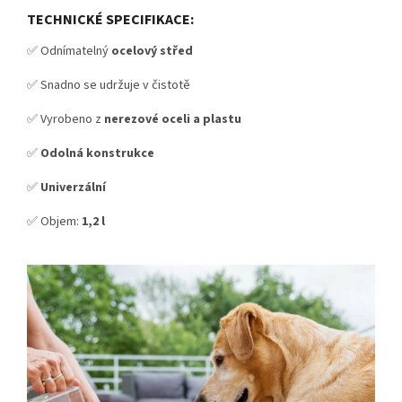
TECHNICKÉ SPECIFIKACE:
✅ Odnímatelný
ocelový střed
✅ Snadno se udržuje v čistotě
✅ Vyrobeno z
nerezové oceli a plastu
✅
Odolná konstrukce
✅
Univerzální
✅ Objem:
1,2 l