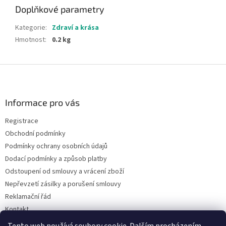
Doplňkové parametry
Kategorie
:
Zdraví a krása
Hmotnost
:
0.2 kg
Z
á
p
a
Informace pro vás
t
Registrace
í
Obchodní podmínky
Podmínky ochrany osobních údajů
Dodací podmínky a způsob platby
Odstoupení od smlouvy a vrácení zboží
Nepřevzetí zásilky a porušení smlouvy
Reklamační řád
Kontakt
Napište nám