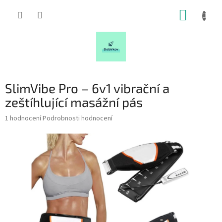
Přejít
NÁKUP
na
obsah
KOŠÍK
SlimVibe Pro – 6v1 vibrační a
zeštíhlující masážní pás
Průměrné
1 hodnocení
Podrobnosti hodnocení
hodnocení
produktu
je
5,0
z
5
hvězdiček.