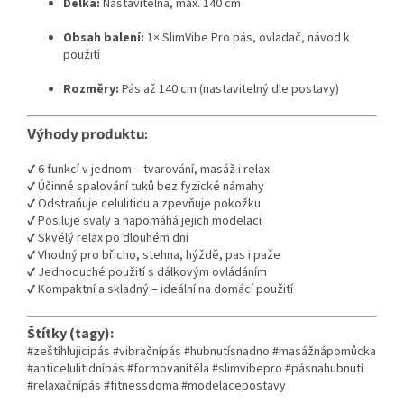
Délka:
Nastavitelná, max. 140 cm
Obsah balení:
1× SlimVibe Pro pás, ovladač, návod k
použití
Rozměry:
Pás až 140 cm (nastavitelný dle postavy)
Výhody produktu:
✔ 6 funkcí v jednom – tvarování, masáž i relax
✔ Účinné spalování tuků bez fyzické námahy
✔ Odstraňuje celulitidu a zpevňuje pokožku
✔ Posiluje svaly a napomáhá jejich modelaci
✔ Skvělý relax po dlouhém dni
✔ Vhodný pro břicho, stehna, hýždě, pas i paže
✔ Jednoduché použití s dálkovým ovládáním
✔ Kompaktní a skladný – ideální na domácí použití
Štítky (tagy):
#zeštíhlujicipás #vibračnípás #hubnutísnadno #masážnápomůcka
#anticelulitidnípás #formovanítěla #slimvibepro #pásnahubnutí
#relaxačnípás #fitnessdoma #modelacepostavy