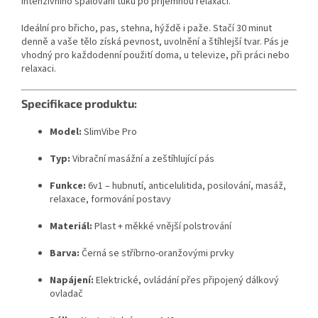
intenzivního spalování tuků po příjemnou relaxaci.
Ideální pro břicho, pas, stehna, hýždě i paže. Stačí 30 minut
denně a vaše tělo získá pevnost, uvolnění a štíhlejší tvar. Pás je
vhodný pro každodenní použití doma, u televize, při práci nebo
relaxaci.
Specifikace produktu:
Model:
SlimVibe Pro
Typ:
Vibrační masážní a zeštíhlující pás
Funkce:
6v1 – hubnutí, anticelulitida, posilování, masáž,
relaxace, formování postavy
Materiál:
Plast + měkké vnější polstrování
Barva:
Černá se stříbrno-oranžovými prvky
Napájení:
Elektrické, ovládání přes připojený dálkový
ovladač