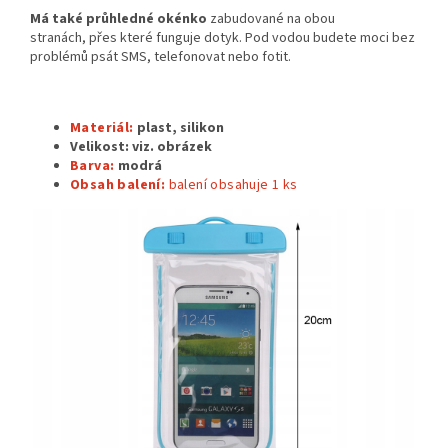
Má také průhledné okénko
zabudované na obou
stranách, přes které funguje dotyk. Pod vodou budete moci bez
problémů psát SMS, telefonovat nebo fotit.
Materiál:
plast, silikon
Velikost:
viz. obrázek
Barva:
modrá
Obsah balení:
balení obsahuje 1
ks