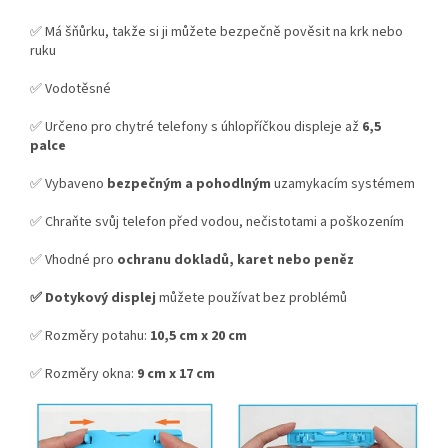
✅ Má šňůrku, takže si ji můžete bezpečně pověsit na krk nebo
ruku
✅ Vodotěsné
✅ Určeno pro chytré telefony s úhlopříčkou displeje až
6,5
palce
✅ Vybaveno
bezpečným a pohodlným
uzamykacím systémem
✅ Chraňte svůj telefon před vodou, nečistotami a poškozením
✅ Vhodné pro
ochranu dokladů, karet nebo peněz
✅ Dotykový displej
můžete používat bez problémů
✅ Rozměry potahu:
10,5 cm x 20 cm
✅ Rozměry okna:
9 cm x 17 cm