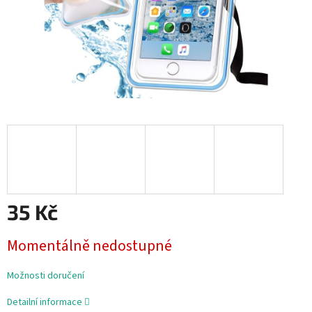
35 Kč
Měrná
Momentálně nedostupné
cena:
Možnosti doručení
Detailní informace