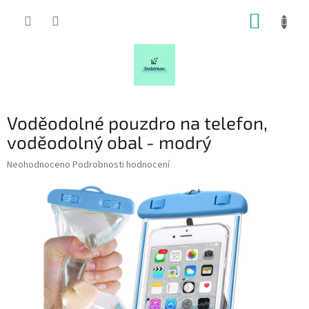
Přejít
NÁKUP
na
obsah
KOŠÍK
Voděodolné pouzdro na telefon,
voděodolný obal - modrý
Průměrné
Neohodnoceno
Podrobnosti hodnocení
hodnocení
produktu
je
0,0
z
5
hvězdiček.