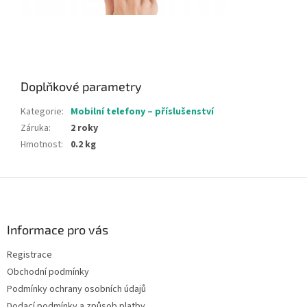
Doplňkové parametry
Kategorie
:
Mobilní telefony – příslušenství
Záruka
:
2 roky
Hmotnost
:
0.2 kg
Z
á
p
a
Informace pro vás
t
Registrace
í
Obchodní podmínky
Podmínky ochrany osobních údajů
Dodací podmínky a způsob platby