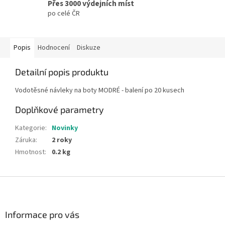
Přes 3000 výdejních míst
po celé ČR
Popis
Hodnocení
Diskuze
Detailní popis produktu
Vodotěsné návleky na boty MODRÉ - balení po 20 kusech
Doplňkové parametry
Kategorie
:
Novinky
Záruka
:
2 roky
Hmotnost
:
0.2 kg
Z
á
p
a
Informace pro vás