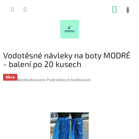
Přejít
NÁKUP
na
obsah
KOŠÍK
Vodotěsné návleky na boty MODRÉ
- balení po 20 kusech
Akce
Průměrné
Neohodnoceno
Podrobnosti hodnocení
hodnocení
produktu
je
0,0
z
5
hvězdiček.