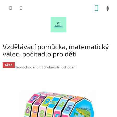
Přejít
NÁKUP
na
obsah
KOŠÍK
Vzdělávací pomůcka, matematický
válec, počítadlo pro děti
Akce
Průměrné
Neohodnoceno
Podrobnosti hodnocení
hodnocení
produktu
je
0,0
z
5
hvězdiček.