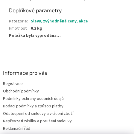
Doplňkové parametry
Kategorie
:
Slevy, zvýhodněné ceny, akce
Hmotnost
:
0.2 kg
Položka byla vyprodána…
Z
á
p
a
Informace pro vás
t
Registrace
í
Obchodní podmínky
Podmínky ochrany osobních údajů
Dodací podmínky a způsob platby
Odstoupení od smlouvy a vrácení zboží
Nepřevzetí zásilky a porušení smlouvy
Reklamační řád