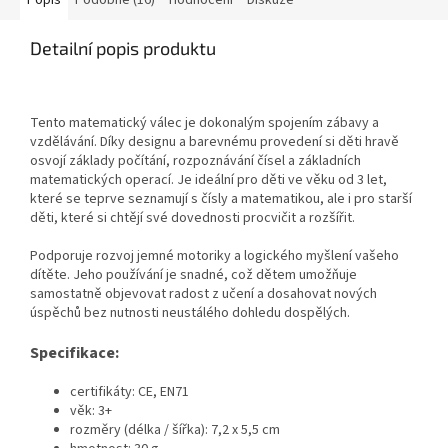
Popis
Podobné (16)
Hodnocení
Diskuze
Detailní popis produktu
Tento matematický válec je dokonalým spojením zábavy a
vzdělávání. Díky designu a barevnému provedení si děti hravě
osvojí základy počítání, rozpoznávání čísel a základních
matematických operací. Je ideální pro děti ve věku od 3 let,
které se teprve seznamují s čísly a matematikou, ale i pro starší
děti, které si chtějí své dovednosti procvičit a rozšířit.
Podporuje rozvoj jemné motoriky a logického myšlení vašeho
dítěte. Jeho používání je snadné, což dětem umožňuje
samostatně objevovat radost z učení a dosahovat nových
úspěchů bez nutnosti neustálého dohledu dospělých.
Specifikace:
certifikáty: CE, EN71
věk: 3+
rozměry (délka / šířka): 7,2 x 5,5 cm