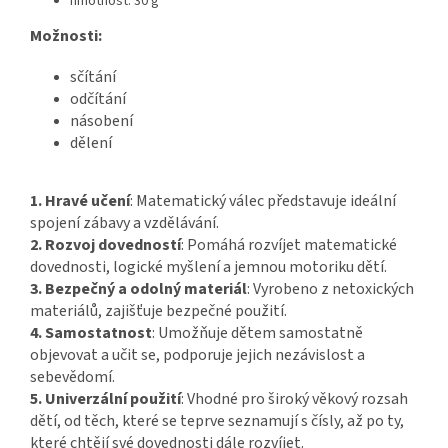
hmotnost: 30 g
Možnosti:
sčítání
odčítání
násobení
dělení
1. Hravé učení
: Matematický válec představuje ideální
spojení zábavy a vzdělávání.
2. Rozvoj dovedností
: Pomáhá rozvíjet matematické
dovednosti, logické myšlení a jemnou motoriku dětí.
3. Bezpečný a odolný materiál
: Vyrobeno z netoxických
materiálů, zajišťuje bezpečné použití.
4. Samostatnost
: Umožňuje dětem samostatně
objevovat a učit se, podporuje jejich nezávislost a
sebevědomí.
5. Univerzální použití
: Vhodné pro široký věkový rozsah
dětí, od těch, které se teprve seznamují s čísly, až po ty,
které chtějí své dovednosti dále rozvíjet.