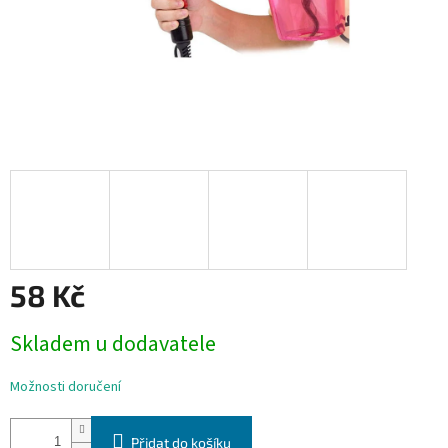
58 Kč
Měrná
Skladem u dodavatele
cena:
Možnosti doručení
Přidat do košíku