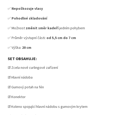
✅
Nepoškozuje vlasy
✅
Pohodlné skladování
✅ Možnost
změnit směr kadeří
jedním pohybem
✅ Průměr výstupní části:
od 5,5 cm do 7 cm
✅ Výška:
20 cm
SET OBSAHUJE:
☑️ Zcela nové curlingové zařízení
☑️ Hlavní nádoba
☑️ Gumový potah na fén
☑️ Konektor
☑️ Koleno spojující hlavní nádobu s gumovým krytem