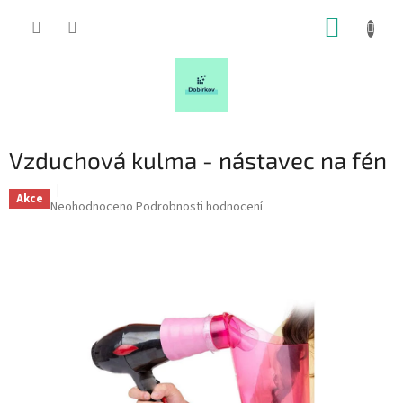
Přejít
NÁKUP
na
obsah
KOŠÍK
Vzduchová kulma - nástavec na fén
Akce
Průměrné
Neohodnoceno
Podrobnosti hodnocení
hodnocení
produktu
je
0,0
z
5
hvězdiček.