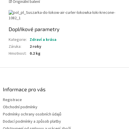
☑️ Originální balení
Doplňkové parametry
Kategorie
:
Zdraví a krása
Záruka
:
2 roky
Hmotnost
:
0.2 kg
Z
á
p
a
Informace pro vás
t
Registrace
í
Obchodní podmínky
Podmínky ochrany osobních údajů
Dodací podmínky a způsob platby
Odstoupení od smlouvy a vrácení zboží