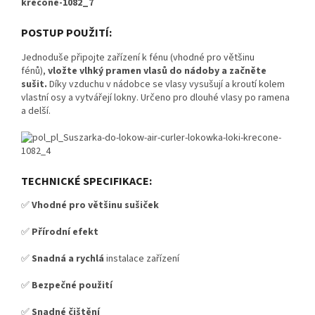
POSTUP POUŽITÍ:
Jednoduše připojte zařízení k fénu (vhodné pro většinu
fénů),
vložte vlhký pramen vlasů do nádoby a začněte
sušit.
Díky vzduchu v nádobce se vlasy vysušují a kroutí kolem
vlastní osy a vytvářejí lokny. Určeno pro dlouhé vlasy po ramena
a delší.
TECHNICKÉ SPECIFIKACE:
✅
Vhodné pro většinu sušiček
✅
Přírodní efekt
✅
Snadná a rychlá
instalace zařízení
✅
Bezpečné použití
✅
Snadné čištění