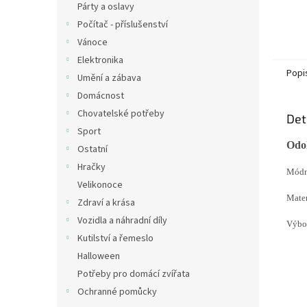
Párty a oslavy
Počítač - příslušenství
Vánoce
Elektronika
Popi
Umění a zábava
Domácnost
Chovatelské potřeby
Det
Sport
Odol
Ostatní
Hračky
Módní
Velikonoce
Mater
Zdraví a krása
Vozidla a náhradní díly
Výbor
Kutilství a řemeslo
Halloween
Potřeby pro domácí zvířata
Ochranné pomůcky