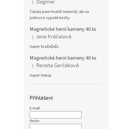
Dagmar
|
Hodnocení produktu je 4 z 5 hvězdiček.
Čekala jsem hrubší materiál, ale na
pohovce vypadá hezky.
Magnetické herní kameny 40 ks
Jana Kráčalová
|
Hodnocení produktu je 5 z 5 hvězdiček.
Super hra👍👍👍
Magnetické herní kameny 40 ks
Renata Gerčáková
|
Hodnocení produktu je 5 z 5 hvězdiček.
Super Dekuji
Přihlášení
E-mail
Heslo