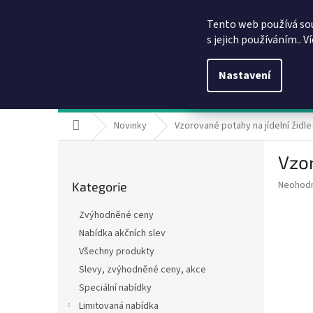
Přejít
info@dobirkov.cz
na
Tento web používá so
obsah
s jejich používáním.. V
Nastavení
Hodnocení obchodu
VÝHODY REGISTRACE
Sl
Domů
Novinky
Vzorované potahy na jídelní židle
P
Vzor
o
Přeskočit
s
Průměr
Neohod
Kategorie
kategorie
t
hodnoce
r
produkt
Zvýhodněné ceny
a
je
Nabídka akčních slev
0,0
n
z
Všechny produkty
n
5
í
Slevy, zvýhodněné ceny, akce
hvězdič
p
Speciální nabídky
a
Limitovaná nabídka