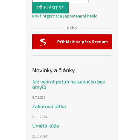
PŘIHLÁSIT SE
Nová registrace
Zapomenuté heslo
nebo
Přihlásit se přes Seznam
Novinky a články
Jak vybrat potah na sedačku bez
omylů
6.7.2026
Žakárová látka
21.1.2024
Umělá kůže
21.1.2024