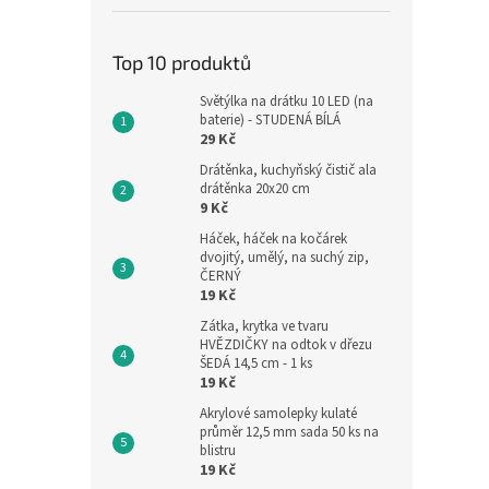
Top 10 produktů
Světýlka na drátku 10 LED (na
baterie) - STUDENÁ BÍLÁ
29 Kč
Drátěnka, kuchyňský čistič ala
drátěnka 20x20 cm
9 Kč
Háček, háček na kočárek
dvojitý, umělý, na suchý zip,
ČERNÝ
19 Kč
Zátka, krytka ve tvaru
HVĚZDIČKY na odtok v dřezu
ŠEDÁ 14,5 cm - 1 ks
19 Kč
Akrylové samolepky kulaté
průměr 12,5 mm sada 50 ks na
blistru
19 Kč