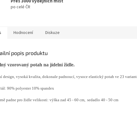
Přes 3000 výdejních míst
po celé ČR
s
Hodnocení
Diskuze
ailní popis produktu
ný vzorovaný potah na jídelní židle.
 design, vysoká kvalita, dokonale padnoucí, vysoce elastický potah ve 23 variant
iál: 90% polyester 10% spandex
ně padne pro židle velikosti: výška zad
45 - 60 cm,
sedadlo 40 - 50 cm