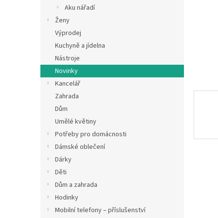
n
Aku nářadí
e
Ženy
l
Výprodej
Kuchyně a jídelna
Nástroje
Novinky
Kancelář
Zahrada
Dům
Umělé květiny
Potřeby pro domácnosti
Dámské oblečení
Dárky
Děti
Dům a zahrada
Hodinky
Mobilní telefony – příslušenství