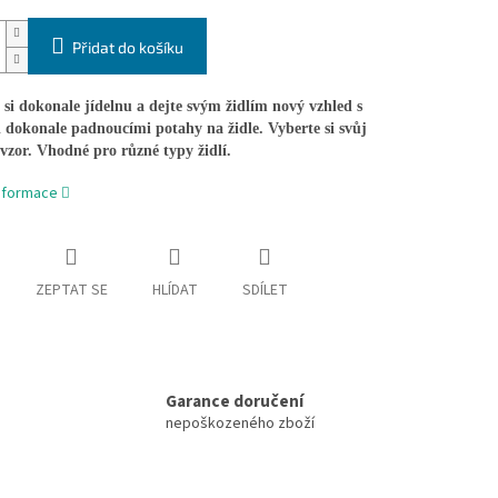
Přidat do košíku
si dokonale jídelnu a dejte svým židlím nový vzhled s
 dokonale padnoucími potahy na židle. Vyberte si svůj
vzor. Vhodné pro různé typy židlí.
informace
ZEPTAT SE
HLÍDAT
SDÍLET
Garance doručení
nepoškozeného zboží