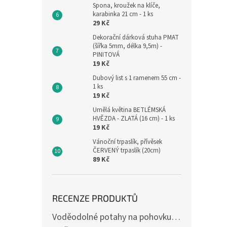
Spona, kroužek na klíče,
karabinka 21 cm - 1 ks
29 Kč
Dekorační dárková stuha PMAT
(šířka 5mm, délka 9,5m) -
PINITOVÁ
19 Kč
Dubový list s 1 ramenem 55 cm -
1 ks
19 Kč
Umělá květina BETLÉMSKÁ
HVĚZDA - ZLATÁ (16 cm) - 1 ks
19 Kč
Vánoční trpaslík, přívěsek
ČERVENÝ trpaslík (20cm)
89 Kč
RECENZE PRODUKTŮ
Voděodolné potahy na pohovku se vzorem