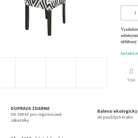
Vyzdobte 
odolnými
oblíbený 
Detailní 
TISK
DOPRAVA ZDARMA
Baleno ekologicky
OD 399 Kč pro registrované
do použitých krabic
zákazníky