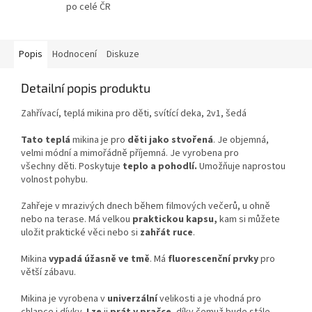
po celé ČR
Popis
Hodnocení
Diskuze
Detailní popis produktu
Zahřívací, teplá mikina pro děti, svítící deka, 2v1, šedá
Tato teplá
mikina je pro
děti jako stvořená
. Je objemná,
velmi módní a mimořádně příjemná. Je vyrobena pro
všechny děti. Poskytuje
teplo a pohodlí.
Umožňuje naprostou
volnost pohybu.
Zahřeje v mrazivých dnech během filmových večerů, u ohně
nebo na terase. Má velkou
praktickou kapsu,
kam si můžete
uložit praktické věci nebo si
zahřát ruce
.
Mikina
vypadá úžasně ve tmě
. Má
fluorescenční prvky
pro
větší zábavu.
Mikina je vyrobena v
univerzální
velikosti a je vhodná pro