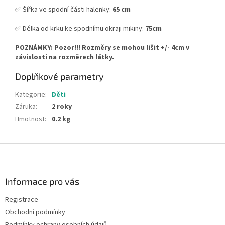
✅ Šířka ve spodní části halenky:
65 cm
✅ Délka od krku ke spodnímu okraji mikiny:
75cm
POZNÁMKY: Pozor!!! Rozměry se mohou lišit +/- 4cm v
závislosti na rozměrech látky.
Doplňkové parametry
Kategorie
:
Děti
Záruka
:
2 roky
Hmotnost
:
0.2 kg
Z
á
p
a
Informace pro vás
t
Registrace
í
Obchodní podmínky
Podmínky ochrany osobních údajů