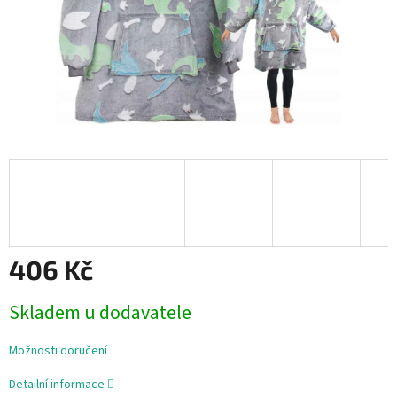
406 Kč
Měrná
Skladem u dodavatele
cena:
Možnosti doručení
Detailní informace