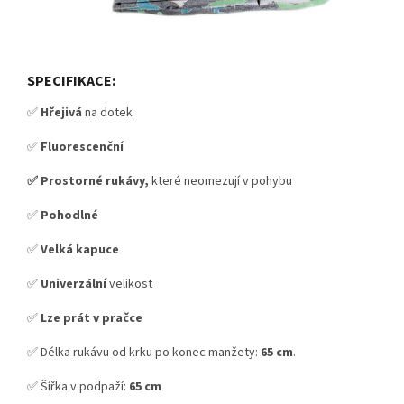
SPECIFIKACE:
✅
Hřejivá
na dotek
✅
Fluorescenční
✅ Prostorné rukávy,
které neomezují v pohybu
✅
Pohodlné
✅
Velká kapuce
✅
Univerzální
velikost
✅
Lze prát v pračce
✅ Délka rukávu od krku po konec manžety:
65 cm
.
✅ Šířka v podpaží:
65 cm