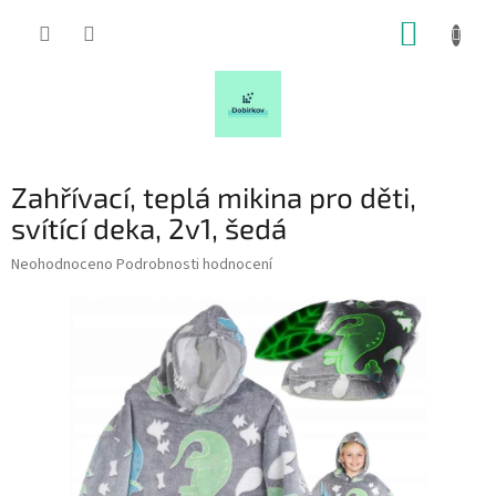
Přejít
NÁKUP
na
obsah
KOŠÍK
Zahřívací, teplá mikina pro děti,
svítící deka, 2v1, šedá
Průměrné
Neohodnoceno
Podrobnosti hodnocení
hodnocení
produktu
je
0,0
z
5
hvězdiček.