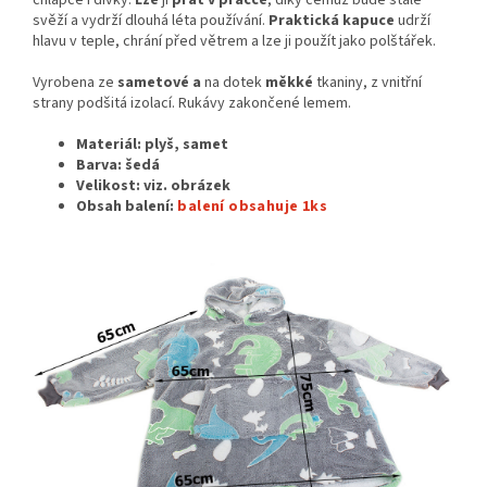
chlapce i dívky.
Lze
ji
prát v pračce
, díky čemuž bude stále
svěží a vydrží dlouhá léta používání.
Praktická kapuce
udrží
hlavu v teple, chrání před větrem a lze ji použít jako polštářek.
Vyrobena ze
sametové a
na dotek
měkké
tkaniny, z vnitřní
strany podšitá izolací. Rukávy zakončené lemem.
Materiál: plyš, samet
Barva: šedá
Velikost: viz. obrázek
Obsah balení:
balení obsahuje 1ks