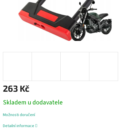
263 Kč
Měrná
Skladem u dodavatele
cena:
Možnosti doručení
Detailní informace