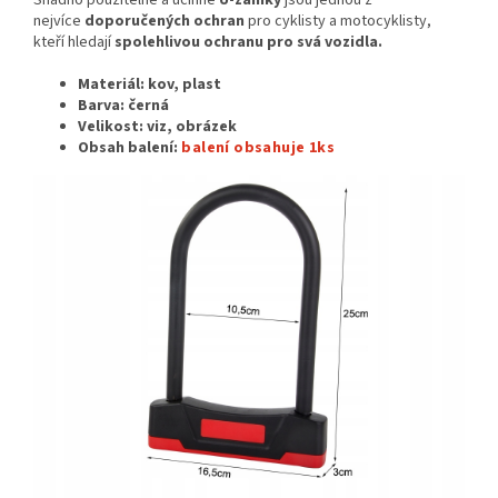
Snadno použitelné a účinné
U-zámky
jsou jednou z
nejvíce
doporučených ochran
pro cyklisty a motocyklisty,
kteří hledají
spolehlivou ochranu pro svá vozidla.
Materiál: kov, plast
Barva: černá
Velikost: viz, obrázek
Obsah balení:
balení obsahuje 1ks