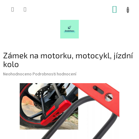
Přejít
NÁKUP
na
obsah
KOŠÍK
Zámek na motorku, motocykl, jízdní
kolo
Průměrné
Neohodnoceno
Podrobnosti hodnocení
hodnocení
produktu
je
0,0
z
5
hvězdiček.