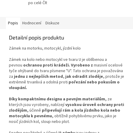
po celé ČR
Popis
Hodnocení
Diskuze
Detailní popis produktu
Zámek na motorku, motocykl, jízdní kolo
Zámek na kolo nebo motocykl ve tvaru U je oblíbenou a
pevnou
ochranou proti krádeži. Vyrobeno z
masivní ocelové
tyče ohýbané do tvaru písmene "U". Tato ochrana je považována
za
jednu z nejlepších metod, jak odradit zloděje,
protože je
extrémně trvanlivá a odolná proti
pořezání nebo pokusům o
vloupání.
Díky kompaktnímu designu a pevným materiálům,
ze
kterých jsou vyrobeny, nabízejí
vysokou úroveň ochrany proti
zlodějům,
účinně
připevňují rám a kola jízdního kola nebo
motocyklu k pevnému,
obtížně pohyblivému prvku, jako je
nosič jízdních kol, sloup nebo plot.