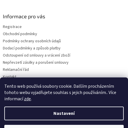
á
p
a
Informace pro vás
t
Registrace
í
Obchodní podmínky
Podmínky ochrany osobních údajů
Dodací podmínky a způsob platby
Odstoupení od smlouvy a vrácení zboží
Nepřevzetí zásilky a porušení smlouvy
Reklamační řád
Kontakt
Napište nám
Tento web používá soubory cookie. Dalším procházením
tohoto webu vyjadřujete souhlas s jejich používáním.. Více
informací
zde
.
Vytvořil Shoptet
Nastavení
Copyright 2026
Dobirkov.cz
. Všechna práva vyhrazena.
Upravit