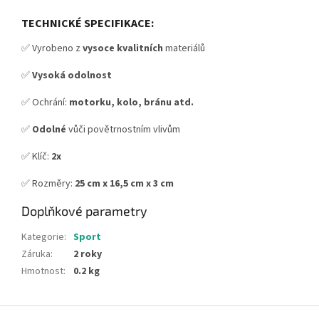
TECHNICKÉ SPECIFIKACE:
✅ Vyrobeno z
vysoce kvalitních
materiálů
✅
Vysoká odolnost
✅ Ochrání:
motorku, kolo, bránu atd.
✅
Odolné
vůči povětrnostním vlivům
✅ Klíč:
2x
✅ Rozměry:
25 cm x 16,5 cm x 3 cm
Doplňkové parametry
Kategorie
:
Sport
Záruka
:
2 roky
Hmotnost
:
0.2 kg
Z